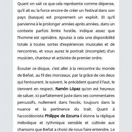
Quant on sait ce que cela représente comme dépense,
qu’il ait eu la force encore de créer un festival dans son
pays (basque) est proprement un exploit. Et qu’il
parvienne à le prolonger années après années, dans un
contexte parfois limite hostile, indique assez que
l’homme est opiniâtre. Ajoutez à cela une disponibilité
totale à toutes sortes d’expériences musicales et de
rencontres, et vous aurez le portrait (incomplet) d’un
musicien, chanteur et activiste de premier ordre.
Écouter ce disque, c’est aller à la rencontre du monde
de Beñat, au fil des morceaux, par la grâce de ces deux
qui l’entourent, le suivent, le précèdent quand il faut, le
tiennent en respect.
Ramón López
qu’on est heureux
de saluer, ici parfaitement juste dans ses commentaires
percussifs, nullement dans l’excès, toujours dans la
nuance et la pertinence du trait. Quant à
l’accordéoniste
Philippe de Ezcurra
il donne la réplique
mélodique et rythmique sensible et cultivée aux
chansons que Beñat a choisi de nous faire entendre. Le