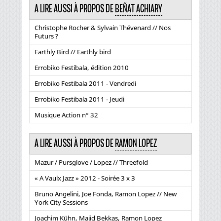
A LIRE AUSSI À PROPOS DE
BEÑAT ACHIARY
Christophe Rocher & Sylvain Thévenard // Nos
Futurs ?
Earthly Bird // Earthly bird
Errobiko Festibala, édition 2010
Errobiko Festibala 2011 - Vendredi
Errobiko Festibala 2011 - Jeudi
Musique Action n° 32
A LIRE AUSSI À PROPOS DE
RAMON LOPEZ
Mazur / Pursglove / Lopez // Threefold
« A Vaulx Jazz » 2012 - Soirée 3 x 3
Bruno Angelini, Joe Fonda, Ramon Lopez // New
York City Sessions
Joachim Kühn, Majid Bekkas, Ramon Lopez