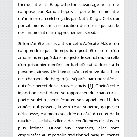
thème titre « Rapproche-toi davantage » a été
composé par Ramón López, il porte le même titre
qu’un morceau célébré jadis par Nat « King » Cole, qui
portait moins sur la séparation des êtres que sur le
désir immédiat d’un rapprochement sensible !
Si l’on s’arrête un instant sur cet « Acércate Más », on
comprendra que l’interjection peut être celle d’un
amoureux engagé dans un geste de séduction, ou celle
d’un prisonnier derrière un barbelé qui s’adresse à la
personne aimée. Un thème qu’on retrouve dans bien
des chansons de berger(e)s, séparés par une vallée et
qui désespèrent de se trouver jamais.
[
1
]
. Obéir à cette
injonction, c’est donc se rapprocher du chanteur et
poète souletin, pour écouter son appel. Au fil des
années qui passent, la voix reste superbe, gagne en
délicatesse, est moins sollicitée du côté du cri et de la
raucité, et se laisse aller à des confidences de plus en
plus intimes. Quant aux chansons, elles sont
empruntées au répertoire traditionnel basque (chants