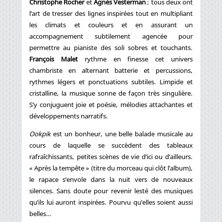
Christophe Rocher
et
Agnès Vesterman
; tous deux ont
l’art de tresser des lignes inspirées tout en multipliant
les climats et couleurs et en assurant un
accompagnement subtilement agencée pour
permettre au pianiste des soli sobres et touchants.
François Malet
rythme en finesse cet univers
chambriste en alternant batterie et percussions,
rythmes légers et ponctuations subtiles. Limpide et
cristalline, la musique sonne de façon très singulière.
S’y conjuguent joie et poésie, mélodies attachantes et
développements narratifs.
Ookpik
est un bonheur, une belle balade musicale au
cours de laquelle se succèdent des tableaux
rafraîchissants, petites scènes de vie d’ici ou d’ailleurs.
« Après la tempête » (titre du morceau qui clôt l’album),
le rapace s’envole dans la nuit vers de nouveaux
silences. Sans doute pour revenir lesté des musiques
qu’ils lui auront inspirées. Pourvu qu’elles soient aussi
belles…