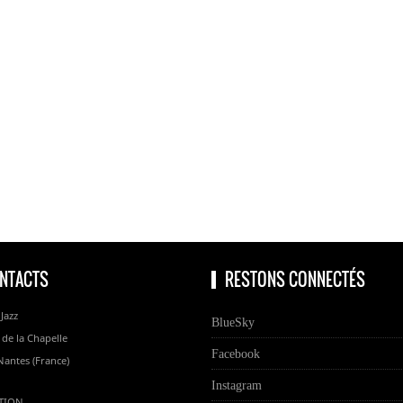
NTACTS
RESTONS CONNECTÉS
 Jazz
BlueSky
 de la Chapelle
Facebook
Nantes (France)
Instagram
TION