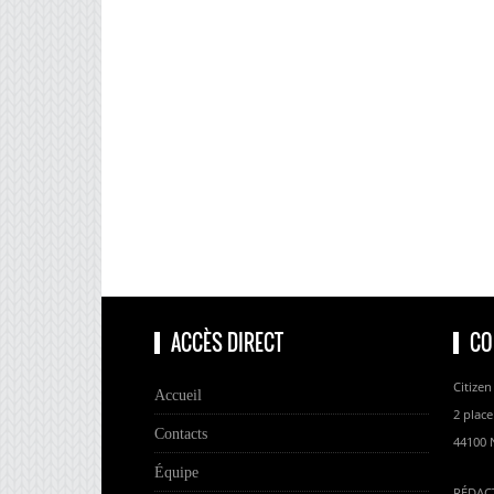
ACCÈS DIRECT
CO
Citizen
Accueil
2 place
Contacts
44100 
Équipe
RÉDAC