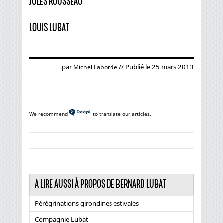
JULES ROUSSEAU
LOUIS LUBAT
par
// Publié le 25 mars 2013
Michel Laborde
We recommend
to translate our articles.
A LIRE AUSSI À PROPOS DE
BERNARD LUBAT
Pérégrinations girondines estivales
Compagnie Lubat