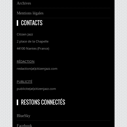
Archives
Mentions légales
CONTACTS
Citizen Jazz
2 place de la Chapelle
44100 Nantes (France)
RÉDACTION
redaction(at)citizenjazz.com
PUBLICITÉ
publicite(at)citizenjazz.com
RESTONS CONNECTÉS
BlueSky
Facebook