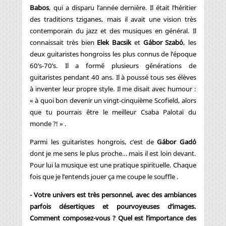
Babos
, qui a disparu l’année dernière. Il était l’héritier
des traditions tziganes, mais il avait une vision très
contemporain du jazz et des musiques en général. Il
connaissait très bien
Elek Bacsik
et
Gábor Szabó
, les
deux guitaristes hongroiss les plus connus de l’époque
60’s-70’s. Il a formé plusieurs générations de
guitaristes pendant 40 ans. Il à poussé tous ses élèves
à inventer leur propre style. Il me disait avec humour :
« à quoi bon devenir un vingt-cinquième Scofield, alors
que tu pourrais être le meilleur Csaba Palotaï du
monde ?! » .
Parmi les guitaristes hongrois, c’est de
Gábor Gadó
dont je me sens le plus proche… mais il est loin devant.
Pour lui la musique est une pratique spirituelle. Chaque
fois que je l’entends jouer ça me coupe le souffle .
- Votre univers est très personnel, avec des ambiances
parfois désertiques et pourvoyeuses d’images.
Comment composez-vous ? Quel est l’importance des