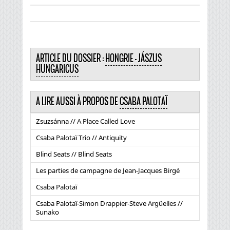
ARTICLE DU DOSSIER :
HONGRIE - JÁSZUS
HUNGARICUS
A LIRE AUSSI À PROPOS DE
CSABA PALOTAÏ
Zsuzsánna // A Place Called Love
Csaba Palotaï Trio // Antiquity
Blind Seats // Blind Seats
Les parties de campagne de Jean-Jacques Birgé
Csaba Palotaï
Csaba Palotaï-Simon Drappier-Steve Argüelles //
Sunako