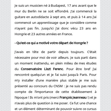
Je suis un musicien né à Budapest, 17 ans avant que le
mur du Berlin ne se soit effondré. J’ai commencé la
guitare en autodidacte à sept ans, et puis à 14 ans j’ai
commencé un apprentissage que je considère comme
n’ayant pas fin. Jusqu’ici j’ai donc vécu 23 ans en
Hongrie et 23 autres années en France.
- Qu’est-ce qui a motivé votre départ de Hongrie ?
J’avais en tête de partir depuis toujours. C’était
nécessaire pour moi de voir ailleurs. Je suis parti dans
un moment inattendu, en plein milieu de mes études
du
Conservatoire Liszt Ferenc
. Pour être bref j’ai
rencontré quelqu’un et je l’ai suivi jusqu’à Paris. Pour
m’y installer d’une manière plus stable je me suis
présenté au concours du CNSM : je ne suis pas rendu
compte de l’importance de cette établissement à
l’époque ! Ils m’ont pris (merci
François Jeanneau
!) et je
n’avais plus de question à me poser. Ce fut une chance
et un élément déterminant de pouvoir suivre ce cursus