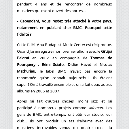
pendant 4 ans et de rencontrer de nombreux
musiciens qui m’ont ouvert des portes…
- Cependant, vous restez très attaché à votre pays,
notamment en publiant chez BMC. Pourquoi cette
fidélité ?
Cette fidélité au Budapest Music Center est réciproque.
Quand j’ai enregistré mon premier album avec le
Grupa
Palotaï
en 2002 en compagnie de
Thomas de
Pourquery
,
Rémi Sciuto
,
Didier Havet
et
Nicolas
Mathuriau
, le label BMC n’avait pas encore la
renommée qu’on connaît aujourd’hui. Ils étaient
super ! On à travaillé ensemble et on a fait deux autres
albums en 2005 et 2007.
Après j’ai fait d’autres choses, moins jazz, et j’ai
participé à nombreux projets comme
sideman
. Les
gens de BMC, entre-temps, ont bâti leur studio, leur
club… Ils ont produit un tas d’albums avec des
musiciens incroyables venus du quatre coins du