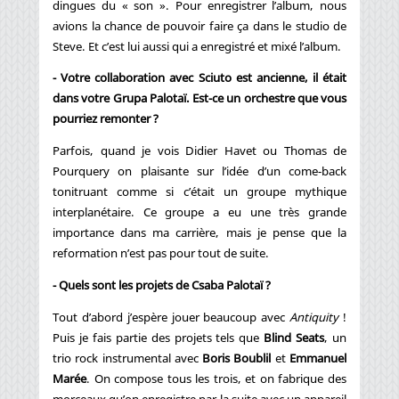
dingues du « son ». Pour enregistrer l’album, nous
avions la chance de pouvoir faire ça dans le studio de
Steve. Et c’est lui aussi qui a enregistré et mixé l’album.
- Votre collaboration avec Sciuto est ancienne, il était
dans votre Grupa Palotaï. Est-ce un orchestre que vous
pourriez remonter ?
Parfois, quand je vois Didier Havet ou Thomas de
Pourquery on plaisante sur l’idée d’un come-back
tonitruant comme si c’était un groupe mythique
interplanétaire. Ce groupe a eu une très grande
importance dans ma carrière, mais je pense que la
reformation n’est pas pour tout de suite.
- Quels sont les projets de Csaba Palotaï ?
Tout d’abord j’espère jouer beaucoup avec
Antiquity
!
Puis je fais partie des projets tels que
Blind Seats
, un
trio rock instrumental avec
Boris Boublil
et
Emmanuel
Marée
. On compose tous les trois, et on fabrique des
morceaux qu’on enregistre par la suite avec un appareil