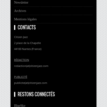
Newsletter
Archives
Mentions légales
CONTACTS
Citizen Jazz
2 place de la Chapelle
44100 Nantes (France)
RÉDACTION
redaction(at)citizenjazz.com
PUBLICITÉ
publicite(at)citizenjazz.com
RESTONS CONNECTÉS
BlueSky