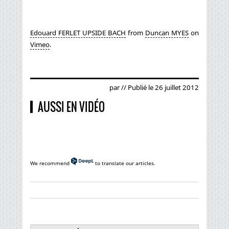
Edouard FERLET UPSIDE BACH
from
Duncan MYES
on
Vimeo
.
par // Publié le 26 juillet 2012
AUSSI EN VIDÉO
We recommend
to translate our articles.