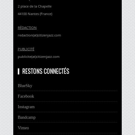
2 place de la Chapelle
44100 Nantes (France)
RÉDACTION
redaction(at)citizenjazz.com
PUBLICITÉ
publicite(at)citizenjazz.com
RESTONS CONNECTÉS
BlueSky
Facebook
Instagram
Bandcamp
Vimeo