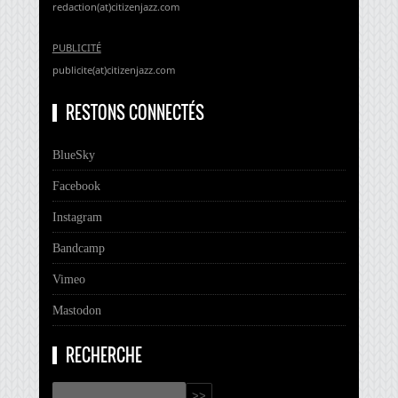
redaction(at)citizenjazz.com
PUBLICITÉ
publicite(at)citizenjazz.com
RESTONS CONNECTÉS
BlueSky
Facebook
Instagram
Bandcamp
Vimeo
Mastodon
RECHERCHE