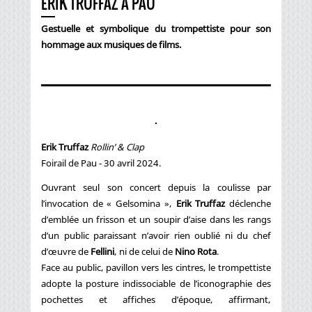
ERIK TRUFFAZ À PAU
Gestuelle et symbolique du trompettiste pour son
hommage aux musiques de films.
Erik Truffaz
Rollin’ & Clap
Foirail de Pau - 30 avril 2024.
Ouvrant seul son concert depuis la coulisse par
l’invocation de « Gelsomina »,
Erik Truffaz
déclenche
d’emblée un frisson et un soupir d’aise dans les rangs
d’un public paraissant n’avoir rien oublié ni du chef
d’œuvre de
Fellini
, ni de celui de
Nino Rota
.
Face au public, pavillon vers les cintres, le trompettiste
adopte la posture indissociable de l’iconographie des
pochettes et affiches d’époque, affirmant,