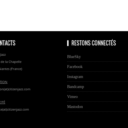
NTACTS
RESTONS CONNECTÉS
 Jazz
BlueSky
 de la Chapelle
Facebook
Nantes (France)
Instagram
TION
Bandcamp
on(at)citizenjazz.com
Vimeo
CITÉ
Mastodon
te(at)citizenjazz.com