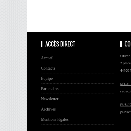
ACCÈS DIRECT
CO
Citizen
Accueil
2 place
Contacts
44100 
Équipe
RÉDAC
Partenaires
redacti
Newsletter
PUBLI
Archives
publici
Mentions légales