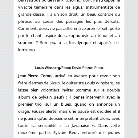
Bill Watrous ou de Frank Rosolino, dont il a su capter la
vivacité téméraire dans les aigus. Instrumentiste de
grande classe, il a un son droit, un beau contrôle du
phrasé, au coeur des passages les plus délicats.
Comment, donc, ne pas adhérer à ce premier set, porté
par le chant inspiré du saxophoniste au ténor et au
soprano ? Son jeu, à la fois lyrique et apaisé, est
lumineux.
Louis Winsberg/Photo David Pinzon Pinto
Jean-Pierre Como
, arrivé en avance pour revoir son
frère d’armes de Sixun, le guitariste Louis Winsberg, se
laisse bien volontiers inviter (comme sur le double
album de Sylvain Beuf) ; il pense intervenir avec le
premier trio, sur un blues, quand on annonce un
orage. Fausse alerte, mais une pause est décidée et il
ne jouera qu’au deuxième set, interprétant alors, avec
toute sa sensibilité « La Javanaise ». Dans cette
deuxième partie, Sylvain Beuf, entouré des jeunes