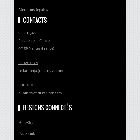
Mentions légales
CONTACTS
Citizen Jazz
2 place de la Chapelle
44100 Nantes (France)
RÉDACTION
redaction(at)citizenjazz.com
PUBLICITÉ
publicite(at)citizenjazz.com
RESTONS CONNECTÉS
BlueSky
Facebook