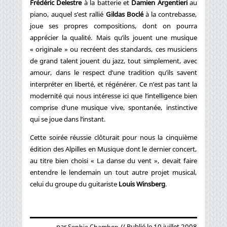
Frédéric Delestre
à la batterie et
Damien Argentieri
au
piano, auquel s’est rallié
Gildas Boclé
à la contrebasse,
joue ses propres compositions, dont on pourra
apprécier la qualité. Mais qu’ils jouent une musique
« originale » ou recréent des standards, ces musiciens
de grand talent jouent du jazz, tout simplement, avec
amour, dans le respect d’une tradition qu’ils savent
interpréter en liberté, et régénérer. Ce n’est pas tant la
modernité qui nous intéresse ici que l’intelligence bien
comprise d’une musique vive, spontanée, instinctive
qui se joue dans l’instant.
Cette soirée réussie clôturait pour nous la cinquième
édition des Alpilles en Musique dont le dernier concert,
au titre bien choisi « La danse du vent », devait faire
entendre le lendemain un tout autre projet musical,
celui du groupe du guitariste
Louis Winsberg
.
par
// Publié le 10 juillet 2008
Sophie Chambon