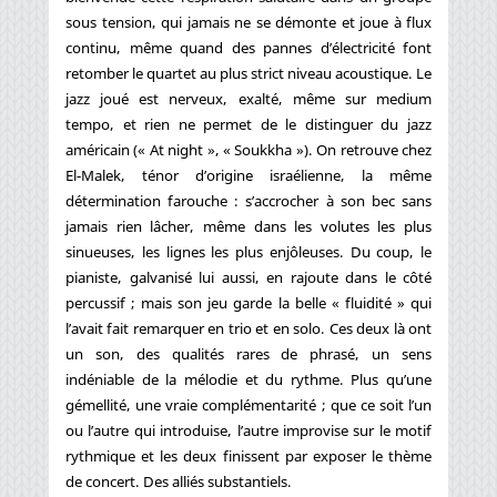
sous tension, qui jamais ne se démonte et joue à flux
continu, même quand des pannes d’électricité font
retomber le quartet au plus strict niveau acoustique. Le
jazz joué est nerveux, exalté, même sur medium
tempo, et rien ne permet de le distinguer du jazz
américain (« At night », « Soukkha »). On retrouve chez
El-Malek, ténor d’origine israélienne, la même
détermination farouche : s’accrocher à son bec sans
jamais rien lâcher, même dans les volutes les plus
sinueuses, les lignes les plus enjôleuses. Du coup, le
pianiste, galvanisé lui aussi, en rajoute dans le côté
percussif ; mais son jeu garde la belle « fluidité » qui
l’avait fait remarquer en trio et en solo. Ces deux là ont
un son, des qualités rares de phrasé, un sens
indéniable de la mélodie et du rythme. Plus qu’une
gémellité, une vraie complémentarité ; que ce soit l’un
ou l’autre qui introduise, l’autre improvise sur le motif
rythmique et les deux finissent par exposer le thème
de concert. Des alliés substantiels.