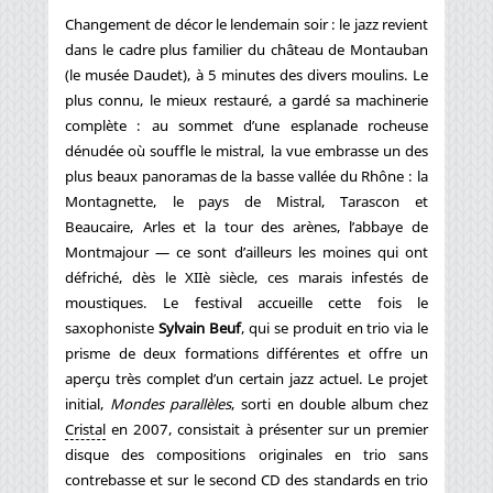
Changement de décor le lendemain soir : le jazz revient
dans le cadre plus familier du château de Montauban
(le musée Daudet), à 5 minutes des divers moulins. Le
plus connu, le mieux restauré, a gardé sa machinerie
complète : au sommet d’une esplanade rocheuse
dénudée où souffle le mistral, la vue embrasse un des
plus beaux panoramas de la basse vallée du Rhône : la
Montagnette, le pays de Mistral, Tarascon et
Beaucaire, Arles et la tour des arènes, l’abbaye de
Montmajour — ce sont d’ailleurs les moines qui ont
défriché, dès le XIIè siècle, ces marais infestés de
moustiques. Le festival accueille cette fois le
saxophoniste
Sylvain Beuf
, qui se produit en trio via le
prisme de deux formations différentes et offre un
aperçu très complet d’un certain jazz actuel. Le projet
initial,
Mondes parallèles
, sorti en double album chez
Cristal
en 2007, consistait à présenter sur un premier
disque des compositions originales en trio sans
contrebasse et sur le second CD des standards en trio