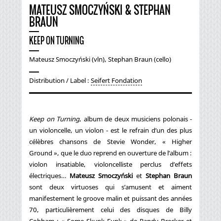
MATEUSZ SMOCZYŃSKI & STEPHAN
BRAUN
KEEP ON TURNING
Mateusz Smoczyński (vln), Stephan Braun (cello)
Distribution / Label :
Seifert Fondation
Keep on Turning
, album de deux musiciens polonais -
un violoncelle, un violon - est le refrain d’un des plus
célèbres chansons de Stevie Wonder, « Higher
Ground », que le duo reprend en ouverture de l’album :
violon insatiable, violoncelliste perclus d’effets
électriques…
Mateusz Smoczyński
et
Stephan Braun
sont deux virtuoses qui s’amusent et aiment
manifestement le groove malin et puissant des années
70, particulièrement celui des disques de Billy