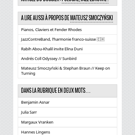
A LIRE AUSSI À PROPOS DE
MATEUSZ SMOCZYŃSKI
Pianos, Claviers et Fender Rhodes
JazzContreBand, l’harmonie franco-suisse 🇨🇭
Rabih Abou-Khalil invite Elina Duni
Andrés Coll Odyssey // Sunbird
Mateusz Smoczyński & Stephan Braun // Keep on
Turning
DANS LA RUBRIQUE EN DEUX MOTS…
Benjamin Asnar
Julia Sarr
Margaux Vranken
Hannes Lingens