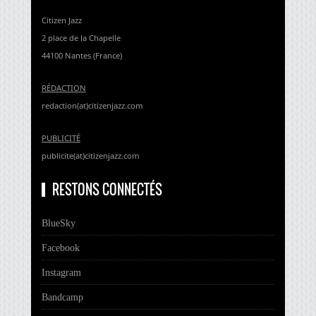
Citizen Jazz
2 place de la Chapelle
44100 Nantes (France)
RÉDACTION
redaction(at)citizenjazz.com
PUBLICITÉ
publicite(at)citizenjazz.com
RESTONS CONNECTÉS
BlueSky
Facebook
Instagram
Bandcamp