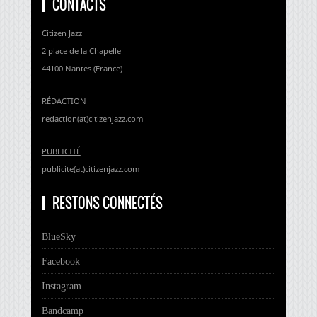
CONTACTS
Citizen Jazz
2 place de la Chapelle
44100 Nantes (France)
RÉDACTION
redaction(at)citizenjazz.com
PUBLICITÉ
publicite(at)citizenjazz.com
RESTONS CONNECTÉS
BlueSky
Facebook
Instagram
Bandcamp