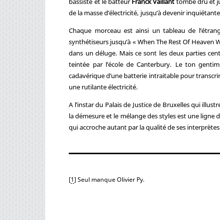
bassiste et le batteur
Franck Vaillant
tombe dru et ju
de la masse d’électricité, jusqu’à devenir inquiétante
Chaque morceau est ainsi un tableau de l’étrang
synthétiseurs jusqu’à « When The Rest Of Heaven Wa
dans un déluge. Mais ce sont les deux parties ce
teintée par l’école de Canterbury. Le ton gentim
cadavérique d’une batterie intraitable pour transcri
une rutilante électricité.
A l’instar du Palais de Justice de Bruxelles qui illus
la démesure et le mélange des styles est une ligne 
qui accroche autant par la qualité de ses interprète
[
1
]
Seul manque Olivier Py.