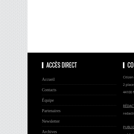
ACCÈS DIRECT
CO
Citizen
Accueil
2 place
Contacts
44100 
Équipe
RÉDAC
Partenaires
redacti
Newsletter
PUBLI
Archives