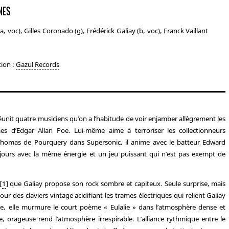
NES
a, voc), Gilles Coronado (g), Frédérick Galiay (b, voc), Franck Vaillant
tion :
Gazul Records
éunit quatre musiciens qu’on a l’habitude de voir enjamber allègrement les
s d’Edgar Allan Poe. Lui-même aime à terroriser les collectionneurs
Thomas de Pourquery dans Supersonic, il anime avec le batteur Edward
jours avec la même énergie et un jeu puissant qui n’est pas exempt de
[
1
]
que Galiay propose son rock sombre et capiteux. Seule surprise, mais
r des claviers vintage acidifiant les trames électriques qui relient Galiay
e, elle murmure le court poème « Eulalie » dans l’atmosphère dense et
, orageuse rend l’atmosphère irrespirable. L’alliance rythmique entre le