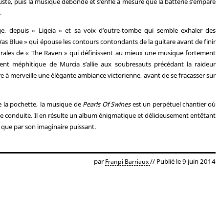
ste, puis la musique débonde et s’enfle à mesure que la batterie s’empare
.
e, depuis « Ligeia » et sa voix d’outre-tombe qui semble exhaler des
s Blue » qui épouse les contours contondants de la guitare avant de finir
ntrales de « The Raven » qui définissent au mieux une musique fortement
ent méphitique de Murcia s’allie aux soubresauts précédant la raideur
re à merveille une élégante ambiance victorienne, avant de se fracasser sur
tre la pochette, la musique de
Pearls Of Swines
est un perpétuel chantier où
de conduite. Il en résulte un album énigmatique et délicieusement entêtant
s que par son imaginaire puissant.
par
// Publié le 9 juin 2014
Franpi Barriaux