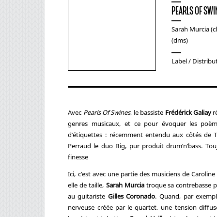
PEARLS OF SWI
Sarah Murcia (cl
(dms)
Label / Distribu
Avec
Pearls Of Swines
, le bassiste
Frédérick Galiay
r
genres musicaux, et ce pour évoquer les poème
d’étiquettes : récemment entendu aux côtés de 
Perraud le duo Big, pur produit drum’n’bass. Tou
finesse
Ici, c’est avec une partie des musiciens de Caroline
elle de taille,
Sarah Murcia
troque sa contrebasse pou
au guitariste
Gilles Coronado
. Quand, par exempl
nerveuse créée par le quartet, une tension diffuse