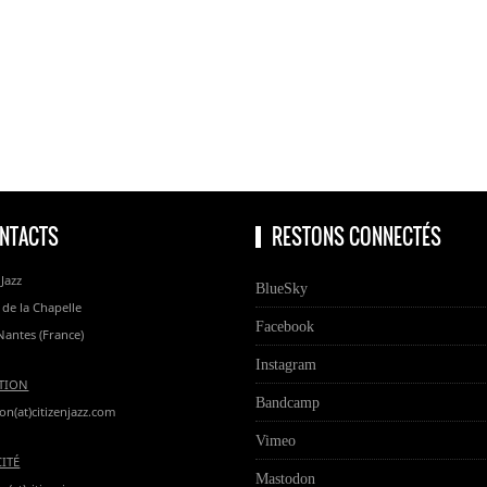
NTACTS
RESTONS CONNECTÉS
 Jazz
BlueSky
 de la Chapelle
Facebook
Nantes (France)
Instagram
TION
Bandcamp
on(at)citizenjazz.com
Vimeo
CITÉ
Mastodon