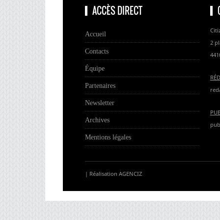
ACCÈS DIRECT
Citi
Accueil
2 p
Contacts
441
Équipe
RÉ
Partenaires
red
Newsletter
PUB
Archives
publ
Mentions légales
| Réalisation
AGENCIZ