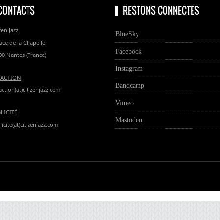
CONTACTS
RESTONS CONNECTÉS
zen Jazz
BlueSky
lace de la Chapelle
Facebook
00 Nantes (France)
Instagram
DACTION
Bandcamp
action(at)citizenjazz.com
Vimeo
LICITÉ
Mastodon
icite(at)citizenjazz.com