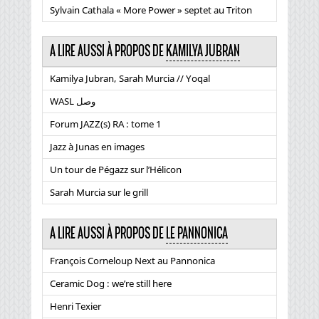
Sylvain Cathala « More Power » septet au Triton
A LIRE AUSSI À PROPOS DE
KAMILYA JUBRAN
Kamilya Jubran, Sarah Murcia // Yoqal
WASL وصل
Forum JAZZ(s) RA : tome 1
Jazz à Junas en images
Un tour de Pégazz sur l’Hélicon
Sarah Murcia sur le grill
A LIRE AUSSI À PROPOS DE
LE PANNONICA
François Corneloup Next au Pannonica
Ceramic Dog : we’re still here
Henri Texier