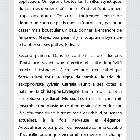
application. On égrène toutes les familles stylistiques
du jazz des dernières décennies. C’est réfléchi. Un peu
trop sans doute. On aurait foutrement envie de
donner un coup de pieds dans la fourmilière, pas pour
casser mais bousculer un peu, donner à entendre de
l’imprévu. N’ayez pas peur, il y a toujours moyen de
retomber sur ses pattes. Rideau.
Second plateau. Dans le contexte actuel, dix ans
d’existence valent une éternité et cette longévité
montre l’obstination à creuser une ligne esthétique
forte. Placé sous le signe de l’amitié, le trio du
saxophoniste
Sylvain Cathala
réunit à ses côtés la
batterie de
Christophe Lavergne
, familier du club, et la
contrebasse de
Sarah Murcia
. Les trois ont construit
ensemble une musique contemporaine (entendre par
là : résultant d’une histoire mais enrichie d’influences
actuelles), à la fois nerveuse et élégante.
Autosuffisante par plaisir ou nécessité comme capable
d’accueillir quiconque viendrait renouveler le champ