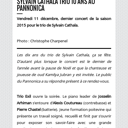
SYLVAIN CATHALA TRIO 10 ANS AU
PANNONICA
Vendredi 11 décembre, dernier concert de la saison
2015 pour le trio de Sylvain Cathala.
Photo : Christophe Charpenel
Les dix ans du trio de Sylvain Cathala, ça se fête.
D’autant plus lorsque le concert est le dernier de
l’année avant la pause de Noël et que la chanteuse et
joueuse de oud Kamilya Jubran y est invitée. Le public
du Pannonica a su répondre présent à ce rendez-vous.
Trio Exil
ouvre la soirée. Le piano leader de
Josselin
Arhiman
s’entoure d’
Alexis Coutureau
(contrebasse) et
Pierre Chastel
(batterie). Jeune formation poitevine qui
présente un travail soigné, recueilli et finit par s’ouvrir
pour exposer son savoir-faire avec une grande