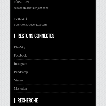
RÉDACTION
redaction(at)citizenjazz.com
PUBLICITÉ
publicite(at)citizenjazz.com
RESTONS CONNECTÉS
BlueSky
Facebook
Instagram
Bandcamp
Vimeo
Mastodon
RECHERCHE