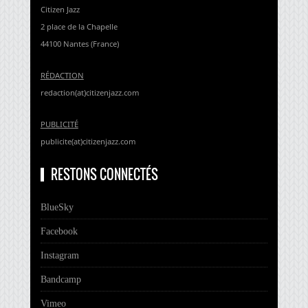
Citizen Jazz
2 place de la Chapelle
44100 Nantes (France)
RÉDACTION
redaction(at)citizenjazz.com
PUBLICITÉ
publicite(at)citizenjazz.com
RESTONS CONNECTÉS
BlueSky
Facebook
Instagram
Bandcamp
Vimeo