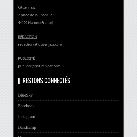
Citizen Jazz
2 place de la Chapelle
44100 Nantes (France)
RÉDACTION
redaction(at)citizenjazz.com
PUBLICITÉ
publicite(at)citizenjazz.com
RESTONS CONNECTÉS
BlueSky
Facebook
Instagram
Bandcamp