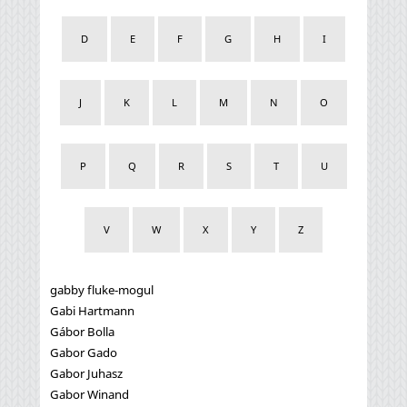
D
E
F
G
H
I
J
K
L
M
N
O
P
Q
R
S
T
U
V
W
X
Y
Z
gabby fluke-mogul
Gabi Hartmann
Gábor Bolla
Gabor Gado
Gabor Juhasz
Gabor Winand