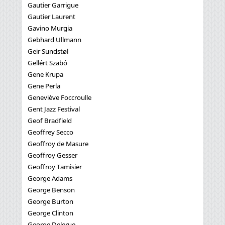
Gautier Garrigue
Gautier Laurent
Gavino Murgia
Gebhard Ullmann
Geir Sundstøl
Gellért Szabó
Gene Krupa
Gene Perla
Geneviève Foccroulle
Gent Jazz Festival
Geof Bradfield
Geoffrey Secco
Geoffroy de Masure
Geoffroy Gesser
Geoffroy Tamisier
George Adams
George Benson
George Burton
George Clinton
George Delerue