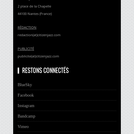
2 place de la Chapelle
44100 Nantes (France)
RÉDACTION
redaction(at)citizenjazz.com
PUBLICITÉ
publicite(at)citizenjazz.com
RESTONS CONNECTÉS
BlueSky
Facebook
Instagram
Bandcamp
Vimeo