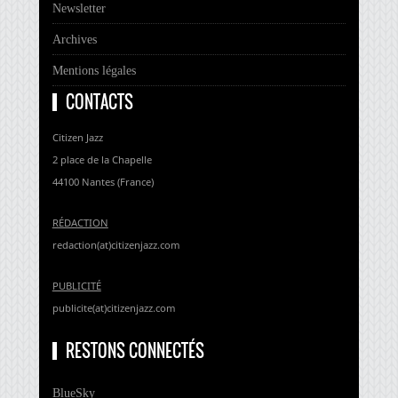
Newsletter
Archives
Mentions légales
CONTACTS
Citizen Jazz
2 place de la Chapelle
44100 Nantes (France)
RÉDACTION
redaction(at)citizenjazz.com
PUBLICITÉ
publicite(at)citizenjazz.com
RESTONS CONNECTÉS
BlueSky