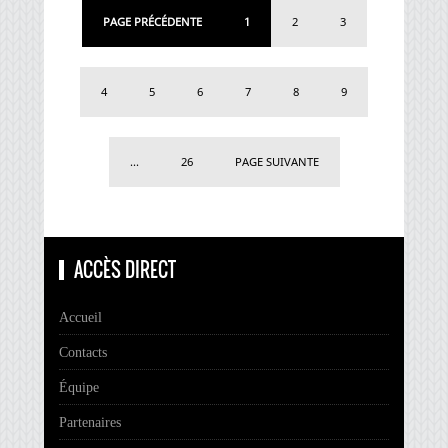
PAGE PRÉCÉDENTE
1
2
3
4
5
6
7
8
9
...
26
PAGE SUIVANTE
ACCÈS DIRECT
Accueil
Contacts
Équipe
Partenaires