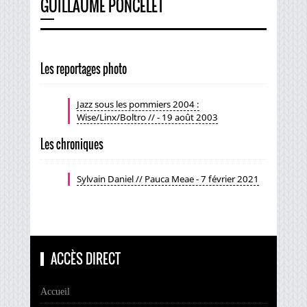
GUILLAUME PONCELET
Les reportages photo
Jazz sous les pommiers 2004 :
Wise/Linx/Boltro // - 19 août 2003
Les chroniques
Sylvain Daniel // Pauca Meae - 7 février 2021
ACCÈS DIRECT
Accueil