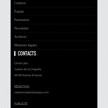
Contacts
Équipe
Partenaires
Newsletter
Archives
Mentions légales
CONTACTS
Citizen Jazz
2 place de la Chapelle
44100 Nantes (France)
RÉDACTION
redaction(at)citizenjazz.com
PUBLICITÉ