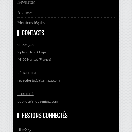
Newsletter
Archives
Mentions légales
CONTACTS
Citizen Jazz
2 place de la Chapelle
44100 Nantes (France)
RÉDACTION
redaction(at)citizenjazz.com
PUBLICITÉ
publicite(at)citizenjazz.com
RESTONS CONNECTÉS
BlueSky