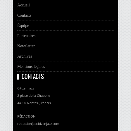
Accueil
Contacts
Équipe
Partenaires
Newsletter
Archives
Mentions légales
CONTACTS
Citizen Jazz
2 place de la Chapelle
44100 Nantes (France)
RÉDACTION
redaction(at)citizenjazz.com