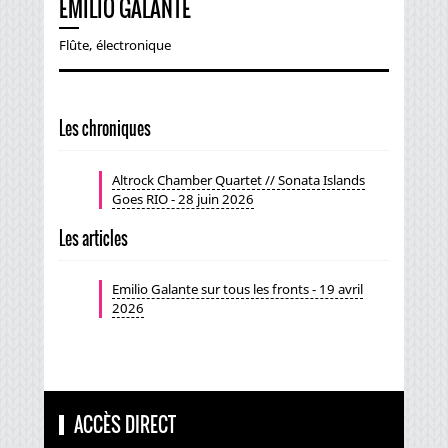
EMILIO GALANTE
Flûte, électronique
Les chroniques
Altrock Chamber Quartet // Sonata Islands
Goes RIO - 28 juin 2026
Les articles
Emilio Galante sur tous les fronts - 19 avril
2026
ACCÈS DIRECT