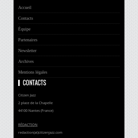
Accueil
Contacts
Équipe
Partenaires
Newsletter
Archives
Mentions légales
CONTACTS
Citizen Jazz
2 place de la Chapelle
44100 Nantes (France)
RÉDACTION
redaction(at)citizenjazz.com