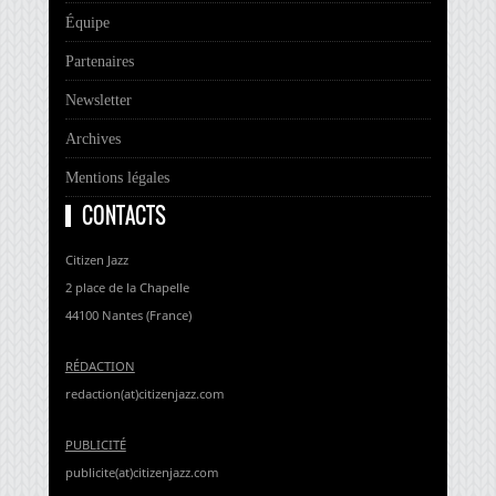
Équipe
Partenaires
Newsletter
Archives
Mentions légales
CONTACTS
Citizen Jazz
2 place de la Chapelle
44100 Nantes (France)
RÉDACTION
redaction(at)citizenjazz.com
PUBLICITÉ
publicite(at)citizenjazz.com