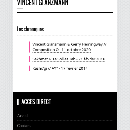
VINCENT GLANZMANN
Les chroniques
Vincent Glanzmann & Gerry Hemingway //
Composition O - 11 octobre 2020
Sekhmet // Te Shii es Tah - 21 février 2016
Kasho’gi // AY° - 17 février 2014
ACCÈS DIRECT
Accueil
Contacts