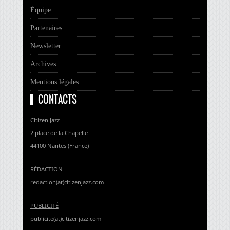
Équipe
Partenaires
Newsletter
Archives
Mentions légales
CONTACTS
Citizen Jazz
2 place de la Chapelle
44100 Nantes (France)
RÉDACTION
redaction(at)citizenjazz.com
PUBLICITÉ
publicite(at)citizenjazz.com