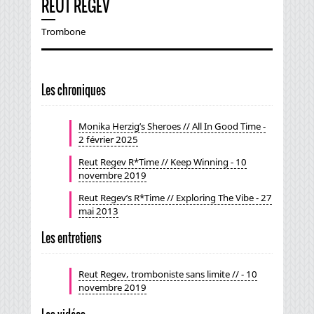
REUT REGEV
Trombone
Les chroniques
Monika Herzig’s Sheroes // All In Good Time -
2 février 2025
Reut Regev R*Time // Keep Winning - 10
novembre 2019
Reut Regev’s R*Time // Exploring The Vibe - 27
mai 2013
Les entretiens
Reut Regev, tromboniste sans limite // - 10
novembre 2019