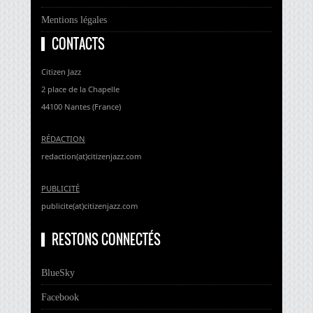
Mentions légales
CONTACTS
Citizen Jazz
2 place de la Chapelle
44100 Nantes (France)
RÉDACTION
redaction(at)citizenjazz.com
PUBLICITÉ
publicite(at)citizenjazz.com
RESTONS CONNECTÉS
BlueSky
Facebook