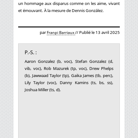
un hommage aux disparus comme on les aime, vivant
et émouvant. À la mesure de Dennis González.
par
// Publié le 13 avril 2025
Franpi Barriaux
P.-S. :
Aaron Gonzalez (b, voc), Stefan Gonzalez (d,
vib, voc), Rob Mazurek (tp, voc), Drew Phelps
(b), Jawwaad Taylor (tp), Gaika James (tb, perc),
Lily Taylor (voc), Danny Kamins (ts, bs, ss),
Joshua Miller (ts, d).