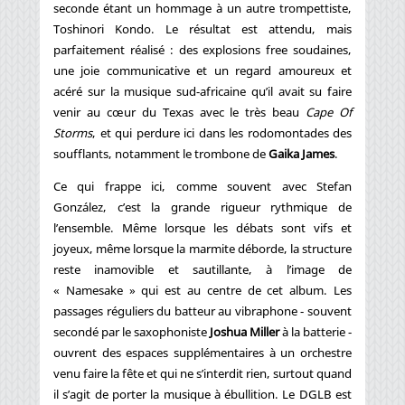
seconde étant un hommage à un autre trompettiste,
Toshinori Kondo. Le résultat est attendu, mais
parfaitement réalisé : des explosions free soudaines,
une joie communicative et un regard amoureux et
acéré sur la musique sud-africaine qu’il avait su faire
venir au cœur du Texas avec le très beau
Cape Of
Storms
, et qui perdure ici dans les rodomontades des
soufflants, notamment le trombone de
Gaika James
.
Ce qui frappe ici, comme souvent avec Stefan
González, c’est la grande rigueur rythmique de
l’ensemble. Même lorsque les débats sont vifs et
joyeux, même lorsque la marmite déborde, la structure
reste inamovible et sautillante, à l’image de
« Namesake » qui est au centre de cet album. Les
passages réguliers du batteur au vibraphone - souvent
secondé par le saxophoniste
Joshua Miller
à la batterie -
ouvrent des espaces supplémentaires à un orchestre
venu faire la fête et qui ne s’interdit rien, surtout quand
il s’agit de porter la musique à ébullition. Le DGLB est