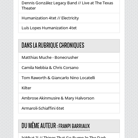
Dennis González Legacy Band // Live at The Texas
Theater
Humanization 4tet // Electricity
Luís Lopes Humanization 4tet
DANS LA RUBRIQUE CHRONIQUES
Matthias Muche - Bonecrusher
Camila Nebbia & Chris Corsano
Tom Raworth & Giancarlo Nino Locatelli
Kilter
Ambrose Akinmusire & Mary Halvorson
Armaroli-Schiaffini 6tet
DU MÊME AUTEUR :
FRANPI BARRIAUX
IsWhat ?! // Things That Go Bump In The Dark