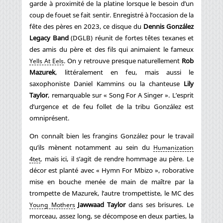
garde à proximité de la platine lorsque le besoin d’un
coup de fouet se fait sentir. Enregistré à l’occasion de la
fête des pères en 2023, ce disque du
Dennis González
Legacy Band
(DGLB) réunit de fortes têtes texanes et
des amis du père et des fils qui animaient le fameux
. On y retrouve presque naturellement
Rob
Yells At Eels
Mazurek
, littéralement en feu, mais aussi le
saxophoniste Daniel Kammins ou la chanteuse
Lily
Taylor
, remarquable sur « Song For A Singer ». L’esprit
d’urgence et de feu follet de la tribu González est
omniprésent.
On connaît bien les frangins González pour le travail
qu’ils mènent notamment au sein du
Humanization
, mais ici, il s’agit de rendre hommage au père. Le
4tet
décor est planté avec « Hymn For Mbizo », roborative
mise en bouche menée de main de maître par la
trompette de Mazurek, l’autre trompettiste, le MC des
Jawwaad Taylor
dans ses brisures. Le
Young Mothers
morceau, assez long, se décompose en deux parties, la