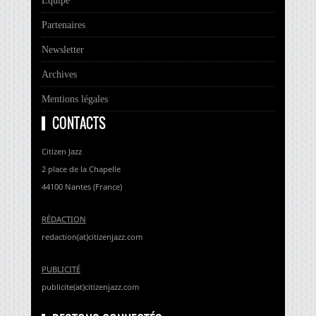
Partenaires
Newsletter
Archives
Mentions légales
CONTACTS
Citizen Jazz
2 place de la Chapelle
44100 Nantes (France)
RÉDACTION
redaction(at)citizenjazz.com
PUBLICITÉ
publicite(at)citizenjazz.com