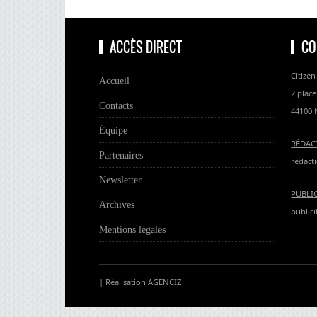
ACCÈS DIRECT
CO
Citizen
Accueil
2 place
Contacts
44100 
Équipe
RÉDAC
Partenaires
redacti
Newsletter
PUBLI
Archives
publici
Mentions légales
| Réalisation
AGENCIZ