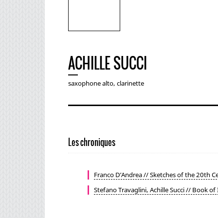
ACHILLE SUCCI
saxophone alto, clarinette
Les chroniques
Franco D’Andrea // Sketches of the 20th Ce
Stefano Travaglini, Achille Succi // Book of