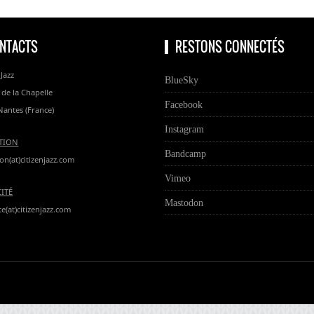
NTACTS
RESTONS CONNECTÉS
 Jazz
BlueSky
 de la Chapelle
Facebook
Nantes (France)
Instagram
TION
Bandcamp
on(at)citizenjazz.com
Vimeo
CITÉ
Mastodon
te(at)citizenjazz.com