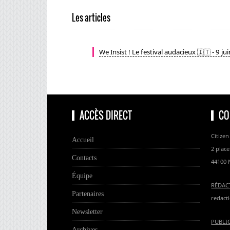
Les articles
We Insist ! Le festival audacieux 🇮🇹 - 9 ju
ACCÈS DIRECT
CO
Citizen
Accueil
2 place
Contacts
44100 
Équipe
RÉDAC
Partenaires
redacti
Newsletter
PUBLI
Archives