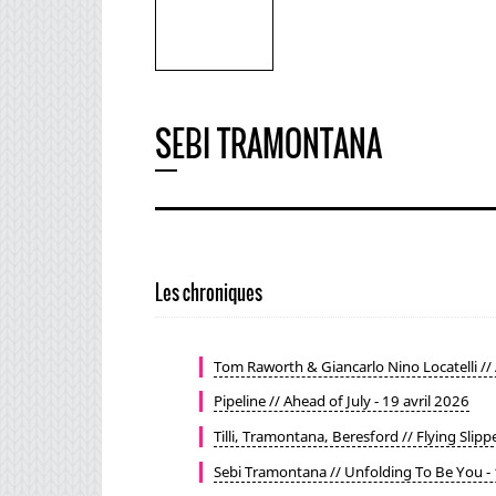
SEBI TRAMONTANA
Les chroniques
Tom Raworth & Giancarlo Nino Locatelli // 
Pipeline // Ahead of July - 19 avril 2026
Tilli, Tramontana, Beresford // Flying Slip
Sebi Tramontana // Unfolding To Be You 