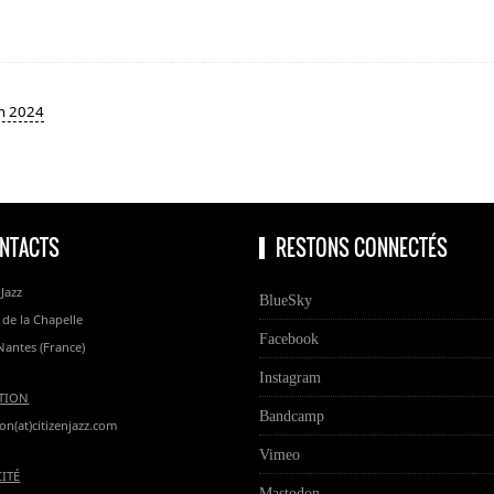
in 2024
NTACTS
RESTONS CONNECTÉS
 Jazz
BlueSky
 de la Chapelle
Facebook
Nantes (France)
Instagram
TION
Bandcamp
on(at)citizenjazz.com
Vimeo
CITÉ
Mastodon