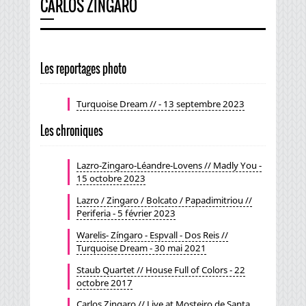
CARLOS ZINGARO
Les reportages photo
Turquoise Dream // - 13 septembre 2023
Les chroniques
Lazro-Zingaro-Léandre-Lovens // Madly You -
15 octobre 2023
Lazro / Zingaro / Bolcato / Papadimitriou //
Periferia - 5 février 2023
Warelis- Zíngaro - Espvall - Dos Reis //
Turquoise Dream - 30 mai 2021
Staub Quartet // House Full of Colors - 22
octobre 2017
Carlos Zingaro // Live at Mosteiro de Santa