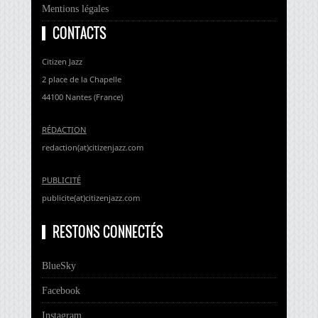
Mentions légales
CONTACTS
Citizen Jazz
2 place de la Chapelle
44100 Nantes (France)
RÉDACTION
redaction(at)citizenjazz.com
PUBLICITÉ
publicite(at)citizenjazz.com
RESTONS CONNECTÉS
BlueSky
Facebook
Instagram