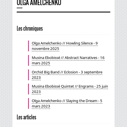
OLGA AMELCHENKO
Les chroniques
Olga Amelchenko // Howling Silence - 9
novembre 2025
Musina Ebobissé // Abstract Narratives - 16
mars 2025
Orchid Big Band // Eclosion - 3 septembre
2023
Musina Ebobissé Quintet // Engrams - 25 juin
2023
Olga Amelchenko // Slaying the Dream - 5
mars 2023
Les articles