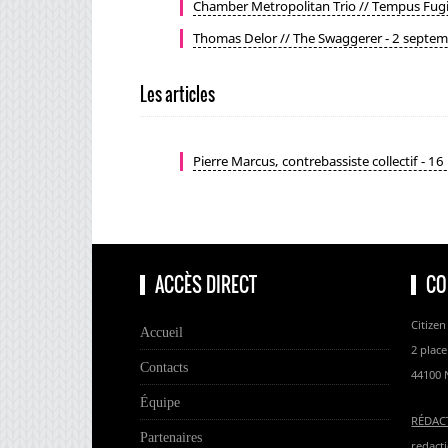
Chamber Metropolitan Trio // Tempus Fugit
Thomas Delor // The Swaggerer - 2 septe
Les articles
Pierre Marcus, contrebassiste collectif - 1
ACCÈS DIRECT
CO
Citizen
Accueil
2 place
Contacts
44100 
Équipe
RÉDAC
Partenaires
redacti