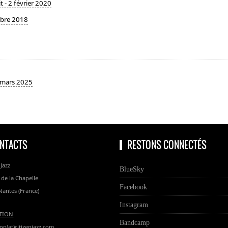
 - 2 février 2020
mbre 2018
6 mars 2025
NTACTS
RESTONS CONNECTÉS
 Jazz
BlueSky
 de la Chapelle
Facebook
Nantes (France)
Instagram
TION
Bandcamp
on(at)citizenjazz.com