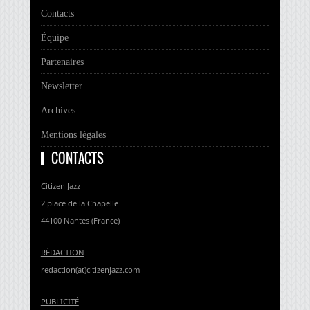
Contacts
Équipe
Partenaires
Newsletter
Archives
Mentions légales
CONTACTS
Citizen Jazz
2 place de la Chapelle
44100 Nantes (France)
RÉDACTION
redaction(at)citizenjazz.com
PUBLICITÉ