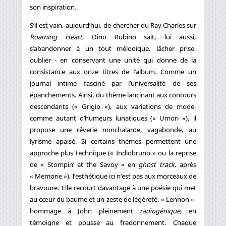
son inspiration.
S’il est vain, aujourd’hui, de chercher du Ray Charles sur
Roaming Heart
, Dino Rubino sait, lui aussi,
s’abandonner à un tout mélodique, lâcher prise,
oublier - en conservant une unité qui donne de la
consistance aux onze titres de l’album. Comme un
journal intime fasciné par l’universalité de ses
épanchements. Ainsi, du thème lancinant aux contours
descendants (« Grigio »), aux variations de mode,
comme autant d’humeurs lunatiques (« Umori »), il
propose une rêverie nonchalante, vagabonde, au
lyrisme apaisé. Si certains thèmes permettent une
approche plus technique (« Indiobruno » ou la reprise
de « Stompin’ at the Savoy » en
ghost track
, après
« Memorie »), l’esthétique ici n’est pas aux morceaux de
bravoure. Elle recourt davantage à une poésie qui met
au cœur du baume et un zeste de légèreté. « Lennon »,
hommage à John pleinement
radiogénique
, en
témoigne et pousse au fredonnement. Chaque