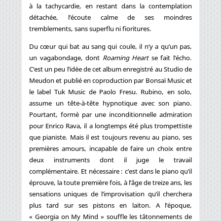
à la tachycardie, en restant dans la contemplation
détachée, l’écoute calme de ses moindres
tremblements, sans superflu ni fioritures.
Du cœur qui bat au sang qui coule, il n’y a qu’un pas,
un vagabondage, dont
Roaming Heart
se fait l’écho.
C’est un peu l’idée de cet album enregistré au Studio de
Meudon et publié en coproduction par Bonsaï Music et
le label Tuk Music de Paolo Fresu. Rubino, en solo,
assume un tête-à-tête hypnotique avec son piano.
Pourtant, formé par une inconditionnelle admiration
pour Enrico Rava, il a longtemps été plus trompettiste
que pianiste. Mais il est toujours revenu au piano, ses
premières amours, incapable de faire un choix entre
deux instruments dont il juge le travail
complémentaire. Et nécessaire : c’est dans le piano qu’il
éprouve, la toute première fois, à l’âge de treize ans, les
sensations uniques de l’improvisation qu’il cherchera
plus tard sur ses pistons en laiton. A l’époque,
« Georgia on My Mind » souffle les tâtonnements de