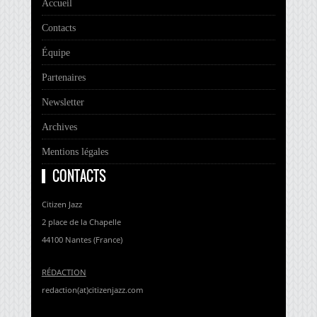
Accueil
Contacts
Équipe
Partenaires
Newsletter
Archives
Mentions légales
CONTACTS
Citizen Jazz
2 place de la Chapelle
44100 Nantes (France)
RÉDACTION
redaction(at)citizenjazz.com