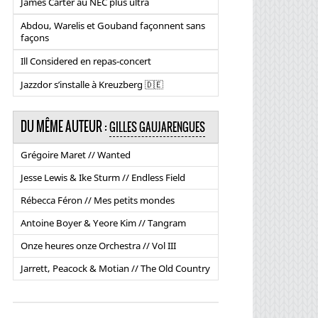
James Carter au NEC plus ultra
Abdou, Warelis et Gouband façonnent sans
façons
Ill Considered en repas-concert
Jazzdor s’installe à Kreuzberg 🇩🇪
DU MÊME AUTEUR :
GILLES GAUJARENGUES
Grégoire Maret // Wanted
Jesse Lewis & Ike Sturm // Endless Field
Rébecca Féron // Mes petits mondes
Antoine Boyer & Yeore Kim // Tangram
Onze heures onze Orchestra // Vol III
Jarrett, Peacock & Motian // The Old Country