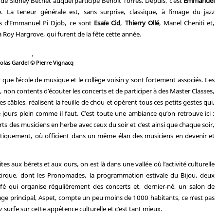
de Sidney Bechet auquel participe Benoît Torres. Depuis, c’est
Emmanuel
. La teneur générale est, sans surprise, classique, à l’image du jazz
lus d’Emmanuel Pi Djob, ce sont
Esaïe Cid
,
Thierry Ollé
, Manel Cheniti et,
oy Hargrove, qui furent de la fête cette année.
olas Gardel © Pierre Vignacq
st que l’école de musique et le collège voisin y sont fortement associés. Les
 non contents d’écouter les concerts et de participer à des Master Classes,
es câbles, réalisent la feuille de chou et opèrent tous ces petits gestes qui,
 jours plein comme il faut. C’est toute une ambiance qu’on retrouve ici :
ts des musiciens en herbe avec ceux du soir et c’est ainsi que chaque soir,
atiquement, où officient dans un même élan des musiciens en devenir et
tes aux bérets et aux ours, on est là dans une vallée où l’activité culturelle
cirque, dont les Pronomades, la programmation estivale du Bijou, deux
afé qui organise régulièrement des concerts et, dernier-né, un salon de
village principal, Aspet, compte un peu moins de 1000 habitants, ce n’est pas
z surfe sur cette appétence culturelle et c’est tant mieux.