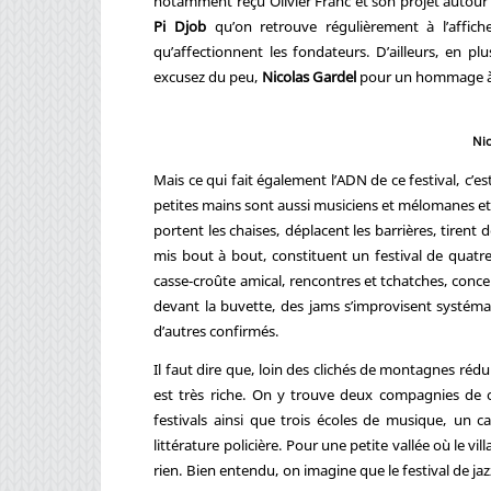
notamment reçu Olivier Franc et son projet autour 
Pi Djob
qu’on retrouve régulièrement à l’affiche
qu’affectionnent les fondateurs. D’ailleurs, en p
excusez du peu,
Nicolas Gardel
pour un hommage à R
Nic
Mais ce qui fait également l’ADN de ce festival, c’e
petites mains sont aussi musiciens et mélomanes et,
portent les chaises, déplacent les barrières, tirent d
mis bout à bout, constituent un festival de quatre
casse-croûte amical, rencontres et tchatches, concer
devant la buvette, des jams s’improvisent systém
d’autres confirmés.
Il faut dire que, loin des clichés de montagnes rédui
est très riche. On y trouve deux compagnies de 
festivals ainsi que trois écoles de musique, un c
littérature policière. Pour une petite vallée où le 
rien. Bien entendu, on imagine que le festival de jaz