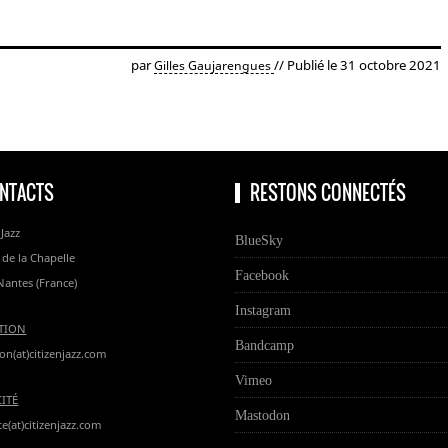
par
// Publié le 31 octobre 2021
Gilles Gaujarengues
NTACTS
RESTONS CONNECTÉS
 Jazz
BlueSky
 de la Chapelle
Facebook
Nantes (France)
Instagram
TION
Bandcamp
on(at)citizenjazz.com
Vimeo
CITÉ
Mastodon
te(at)citizenjazz.com