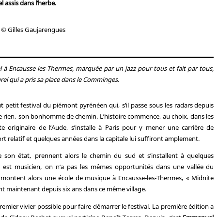
l assis dans l’herbe.
© Gilles Gaujarengues
el à Encausse-les-Thermes, marquée par un jazz pour tous et fait par tous,
el qui a pris sa place dans le Comminges.
ut petit festival du piémont pyrénéen qui, s’il passe sous les radars depuis
e de rien, son bonhomme de chemin. L’histoire commence, au choix, dans les
te originaire de l’Aude, s’installe à Paris pour y mener une carrière de
fort relatif et quelques années dans la capitale lui suffiront amplement.
 son état, prennent alors le chemin du sud et s’installent à quelques
n est musicien, on n’a pas les mêmes opportunités dans une vallée du
montent alors une école de musique à Encausse-les-Thermes, « Midnite
tient maintenant depuis six ans dans ce même village.
mier vivier possible pour faire démarrer le festival. La première édition a