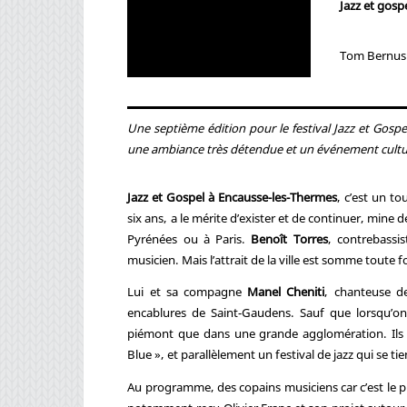
Jazz et gospe
Tom Bernus 
Une septième édition pour le festival Jazz et Gosp
une ambiance très détendue et un événement cultur
Jazz et Gospel à Encausse-les-Thermes
, c’est un to
six ans, a le mérite d’exister et de continuer, min
Pyrénées ou à Paris.
Benoît Torres
, contrebassis
musicien. Mais l’attrait de la ville est somme toute 
Lui et sa compagne
Manel Cheniti
, chanteuse de
encablures de Saint-Gaudens. Sauf que lorsqu’o
piémont que dans une grande agglomération. Ils 
Blue », et parallèlement un festival de jazz qui se 
Au programme, des copains musiciens car c’est le pre