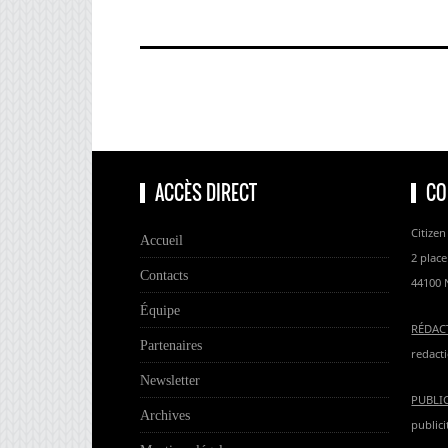
ACCÈS DIRECT
CO
Citizen
Accueil
2 place
Contacts
44100 
Équipe
RÉDAC
Partenaires
redacti
Newsletter
PUBLI
Archives
publici