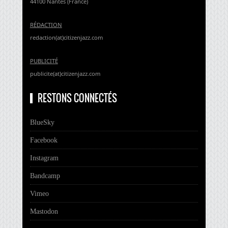
44100 Nantes (France)
RÉDACTION
redaction(at)citizenjazz.com
PUBLICITÉ
publicite(at)citizenjazz.com
RESTONS CONNECTÉS
BlueSky
Facebook
Instagram
Bandcamp
Vimeo
Mastodon