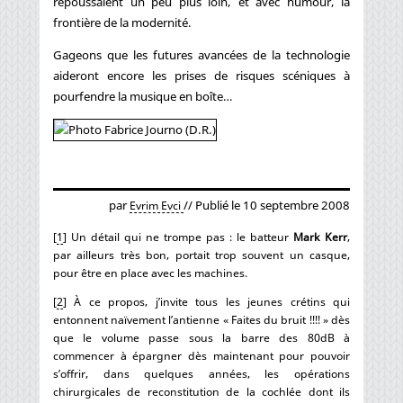
repoussaient un peu plus loin, et avec humour, la
frontière de la modernité.
Gageons que les futures avancées de la technologie
aideront encore les prises de risques scéniques à
pourfendre la musique en boîte…
par
// Publié le 10 septembre 2008
Evrim Evci
[
1
]
Un détail qui ne trompe pas : le batteur
Mark Kerr
,
par ailleurs très bon, portait trop souvent un casque,
pour être en place avec les machines.
[
2
]
À ce propos, j’invite tous les jeunes crétins qui
entonnent naïvement l’antienne « Faites du bruit !!!! » dès
que le volume passe sous la barre des 80dB à
commencer à épargner dès maintenant pour pouvoir
s’offrir, dans quelques années, les opérations
chirurgicales de reconstitution de la cochlée dont ils