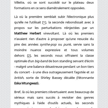
Villette, où se sont succédé sur le plateau deux
formations en ce sens diamétralement opposées.
Là où la première semblait subir l’électronique plus
qu’elle ne l’utilisait
[
1
]
, la seconde rebondissait avec à
propos sur les perturbations réinjectées par un
Matthew Herbert
virevoltant. Là où les premiers
n’avaient rien d’autre à proposer qu’une resucée du
pire des années
synthe-pop
ou
punk
, servie sans la
moindre nuance expressive et tous volumes
dehors
[
2
]
, les seconds nous offraient la classe
optimale d’un
big-band
de bon standing servant d’écrin
- malgré une balance désastreuse pendant un bon tiers
du concert - à une diva outrageusement fagotée et
so
british
, sorte de Shirley Bassey décalée (l’étonnante
Eska Mtungwazi
).
Bref, là où les premiers s’évertuaient avec beaucoup de
sérieux mais sans succès à revisiter des genres
mythiques à l’aide d’outils actuels, les seconds