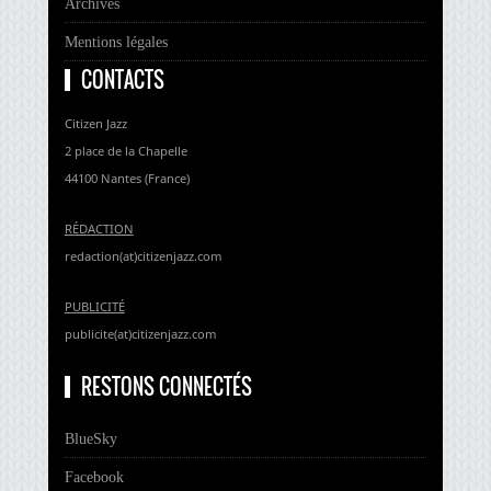
Archives
Mentions légales
CONTACTS
Citizen Jazz
2 place de la Chapelle
44100 Nantes (France)
RÉDACTION
redaction(at)citizenjazz.com
PUBLICITÉ
publicite(at)citizenjazz.com
RESTONS CONNECTÉS
BlueSky
Facebook