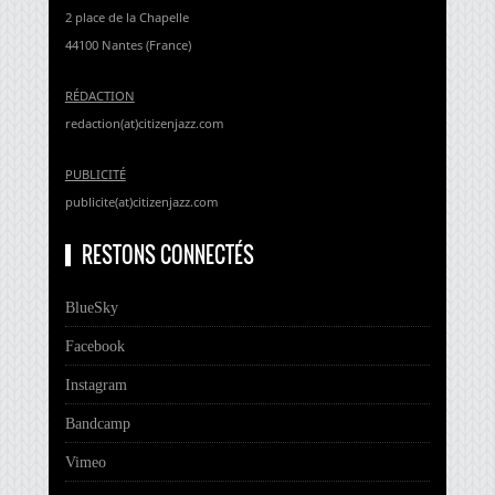
2 place de la Chapelle
44100 Nantes (France)
RÉDACTION
redaction(at)citizenjazz.com
PUBLICITÉ
publicite(at)citizenjazz.com
RESTONS CONNECTÉS
BlueSky
Facebook
Instagram
Bandcamp
Vimeo