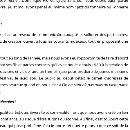
ude Tessier, Dominique Piollet, Lydia Sanchez. Nous étions aussi partie
rre. J-C et moi avons pensé au même nom : Jazz du tonnerre ou Tonnerre
 ?
n place un réseau de communication adapté et solliciter des partenaires.
jazz de création ouvert à tous les courants musicaux, tout en proposant une
tout au long de l’année, mais nous avons eu l’opportunité de faire d’abord
par ses fils et par les contacts qu’il avait noués depuis 1980 à la création de
us avions envie de faire un tremplin jazz pour produire de jeunes musiciens
estival, le jeudi soir. Le public au début c’était le carnet d’adresses de
sommes heureux quand on nous dit : «
On ne connaît pas mais on vient parce
.
ifestées ?
 qualité artistique, diversité et convivialité, font que nous avons créé un lien
t confiance, au risque d’être surpris ou étonné. Au final, c’est toujours cette
a peau qui pose problème. Peu importe l’étiquette pourvu que ce soit de la