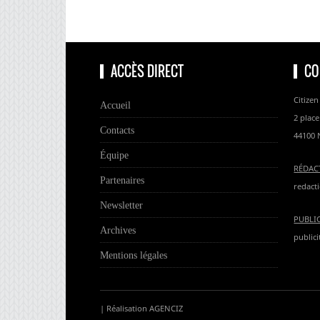
ACCÈS DIRECT
CO
Citizen
Accueil
2 place
Contacts
44100 
Équipe
RÉDAC
Partenaires
redacti
Newsletter
PUBLI
Archives
publici
Mentions légales
| Réalisation
AGENCIZ