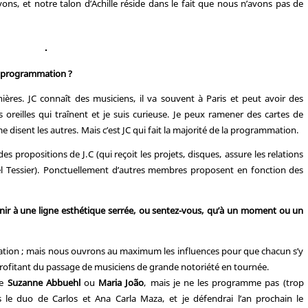
vons, et notre talon d’Achille réside dans le fait que nous n’avons pas de
a programmation ?
ères. JC connaît des musiciens, il va souvent à Paris et peut avoir des
es oreilles qui traînent et je suis curieuse. Je peux ramener des cartes de
 disent les autres. Mais c’est JC qui fait la majorité de la programmation.
 propositions de J.C (qui reçoit les projets, disques, assure les relations
riel Tessier). Ponctuellement d’autres membres proposent en fonction des
nir à une ligne esthétique serrée, ou sentez-vous, qu’à un moment ou un
ation ; mais nous ouvrons au maximum les influences pour que chacun s’y
rofitant du passage de musiciens de grande notoriété en tournée.
re
Suzanne Abbuehl
ou
Maria João
, mais je ne les programme pas (trop
es le duo de Carlos et Ana Carla Maza, et je défendrai l’an prochain le