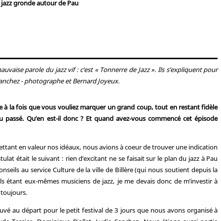
 jazz gronde autour de Pau
vaise parole du jazz vif : c’est « Tonnerre de Jazz ». Ils s’expliquent pour
a Sanchez - photographe et Bernard Joyeux.
re à la fois que vous vouliez marquer un grand coup, tout en restant fidèle
u passé. Qu’en est-il donc ? Et quand avez-vous commencé cet épisode
ettant en valeur nos idéaux, nous avions à coeur de trouver une indication
lat était le suivant : rien d’excitant ne se faisait sur le plan du jazz à Pau
eils au service Culture de la ville de Billère (qui nous soutient depuis la
ils étant eux-mêmes musiciens de jazz, je me devais donc de m’investir à
 toujours.
ouvé au départ pour le petit festival de 3 jours que nous avons organisé à