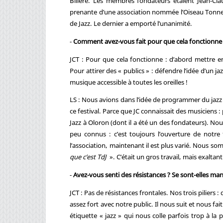
Billère. Les membres fondateurs étaient Jean-Cla
prenante d’une association nommée l’Oiseau Tonne
de Jazz. Le dernier a emporté l’unanimité.
-
Comment avez-vous fait pour que cela fonctionne
JCT : Pour que cela fonctionne : d’abord mettre e
Pour attirer des « publics » : défendre l’idée d’un 
musique accessible à toutes les oreilles !
LS : Nous avions dans l’idée de programmer du jazz 
ce festival. Parce que JC connaissait des musiciens : 
Jazz à Oloron (dont il a été un des fondateurs). No
peu connus : c’est toujours l’ouverture de notre f
l’association, maintenant il est plus varié. Nous 
que c’est TdJ
». C’était un gros travail, mais exaltant
-
Avez-vous senti des résistances ? Se sont-elles man
JCT : Pas de résistances frontales. Nos trois piliers :
assez fort avec notre public. Il nous suit et nous fai
étiquette « jazz » qui nous colle parfois trop à l