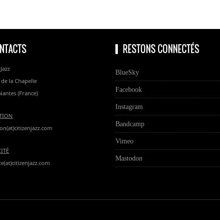
NTACTS
RESTONS CONNECTÉS
 Jazz
BlueSky
 de la Chapelle
Facebook
Nantes (France)
Instagram
TION
Bandcamp
on(at)citizenjazz.com
Vimeo
CITÉ
Mastodon
te(at)citizenjazz.com