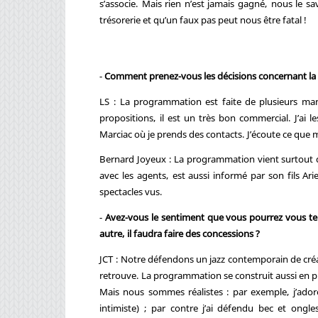
s’associe. Mais rien n’est jamais gagné, nous le sa
trésorerie et qu’un faux pas peut nous être fatal !
-
Comment prenez-vous les décisions concernant l
LS : La programmation est faite de plusieurs mani
propositions, il est un très bon commercial. J’ai l
Marciac où je prends des contacts. J’écoute ce que me
Bernard Joyeux : La programmation vient surtout des
avec les agents, est aussi informé par son fils A
spectacles vus.
-
Avez-vous le sentiment que vous pourrez vous te
autre, il faudra faire des concessions ?
JCT : Notre défendons un jazz contemporain de cré
retrouve. La programmation se construit aussi en p
Mais nous sommes réalistes : par exemple, j’ado
intimiste) ; par contre j’ai défendu bec et ongl