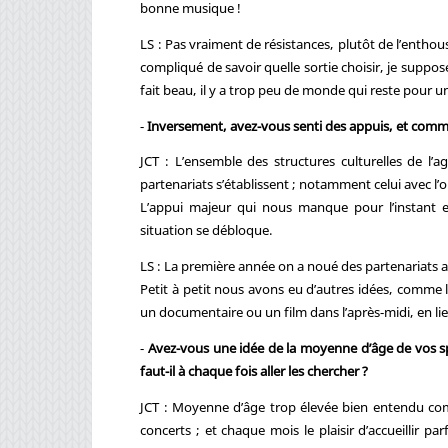
bonne musique !
LS : Pas vraiment de résistances, plutôt de l’enthousi
compliqué de savoir quelle sortie choisir, je suppo
fait beau, il y a trop peu de monde qui reste pour un
-
Inversement, avez-vous senti des appuis, et comme
JCT : L’ensemble des structures culturelles de l
partenariats s’établissent ; notamment celui avec 
L’appui majeur qui nous manque pour l’instant est 
situation se débloque.
LS : La première année on a noué des partenariats av
Petit à petit nous avons eu d’autres idées, comme l
un documentaire ou un film dans l’après-midi, en lie
-
Avez-vous une idée de la moyenne d’âge de vos sp
faut-il à chaque fois aller les chercher ?
JCT : Moyenne d’âge trop élevée bien entendu com
concerts ; et chaque mois le plaisir d’accueillir pa