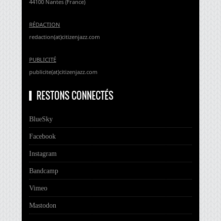
44100 Nantes (France)
RÉDACTION
redaction(at)citizenjazz.com
PUBLICITÉ
publicite(at)citizenjazz.com
RESTONS CONNECTÉS
BlueSky
Facebook
Instagram
Bandcamp
Vimeo
Mastodon