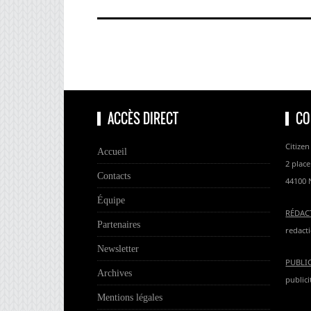
ACCÈS DIRECT
CO
Citizen
Accueil
2 place
Contacts
44100 
Équipe
RÉDAC
Partenaires
redacti
Newsletter
PUBLI
Archives
publici
Mentions légales