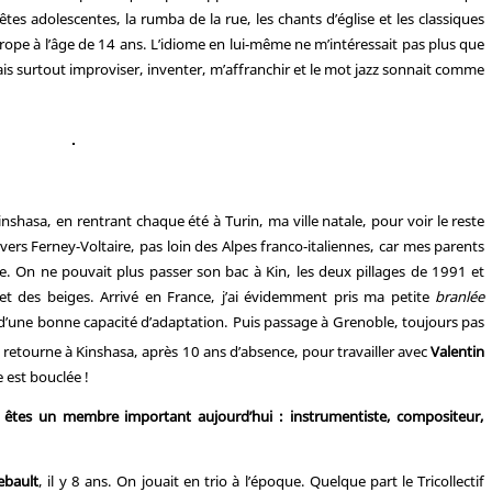
êtes adolescentes, la rumba de la rue, les chants d’église et les classiques
 Europe à l’âge de 14 ans. L’idiome en lui-même ne m’intéressait pas plus que
oulais surtout improviser, inventer, m’affranchir et le mot jazz sonnait comme
Kinshasa, en rentrant chaque été à Turin, ma ville natale, pour voir le reste
, vers Ferney-Voltaire, pas loin des Alpes franco-italiennes, car mes parents
e. On ne pouvait plus passer son bac à Kin, les deux pillages de 1991 et
 et des beiges. Arrivé en France, j’ai évidemment pris ma petite
branlée
 d’une bonne capacité d’adaptation. Puis passage à Grenoble, toujours pas
e retourne à Kinshasa, après 10 ans d’absence, pour travailler avec
Valentin
e est bouclée !
en êtes un membre important aujourd’hui : instrumentiste, compositeur,
ebault
, il y 8 ans. On jouait en trio à l’époque. Quelque part le Tricollectif