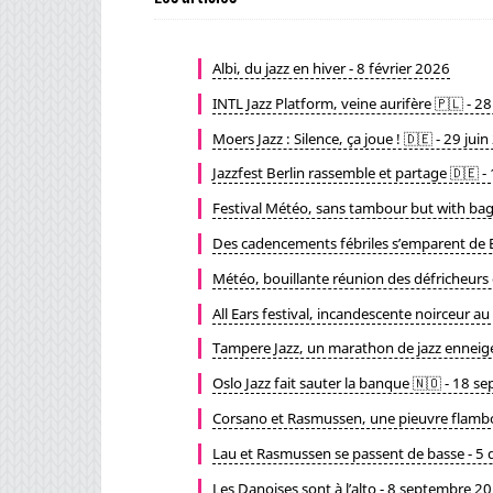
Albi, du jazz en hiver - 8 février 2026
INTL Jazz Platform, veine aurifère 🇵🇱 - 
Moers Jazz : Silence, ça joue ! 🇩🇪 - 29 jui
Jazzfest Berlin rassemble et partage 🇩🇪
Festival Météo, sans tambour but with ba
Des cadencements fébriles s’emparent de Bo
Météo, bouillante réunion des défricheurs
All Ears festival, incandescente noirceur 
Tampere Jazz, un marathon de jazz enneig
Oslo Jazz fait sauter la banque 🇳🇴 - 18 
Corsano et Rasmussen, une pieuvre flamb
Lau et Rasmussen se passent de basse - 
Les Danoises sont à l’alto - 8 septembre 2