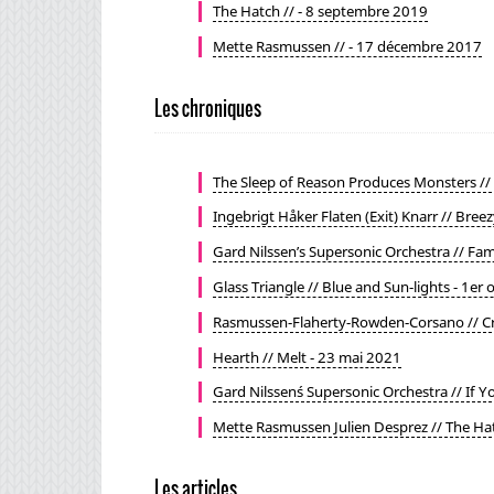
The Hatch // - 8 septembre 2019
Mette Rasmussen // - 17 décembre 2017
Les chroniques
The Sleep of Reason Produces Monsters // 
Ingebrigt Håker Flaten (Exit) Knarr // Bre
Gard Nilssen’s Supersonic Orchestra // Fam
Glass Triangle // Blue and Sun-lights - 1er
Rasmussen-Flaherty-Rowden-Corsano // Cryi
Hearth // Melt - 23 mai 2021
Gard Nilssen´s Supersonic Orchestra // If 
Mette Rasmussen Julien Desprez // The Ha
Les articles