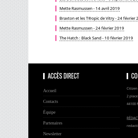
Mette Rasmussen - 14 avril 2019
Braxton et les T®opic de Vitry - 24 février
Mette Rasmussen - 24 février 2019
The Hatch : Black Sand - 10 février 2019
ACCÈS DIRECT
CO
Citizen
Accueil
2 place
Contacts
44100 
Équipe
RÉDAC
Partenaires
redacti
Newsletter