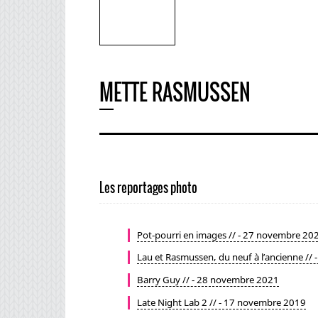
METTE RASMUSSEN
Les reportages photo
Pot-pourri en images // - 27 novembre 20
Lau et Rasmussen, du neuf à l’ancienne // 
Barry Guy // - 28 novembre 2021
Late Night Lab 2 // - 17 novembre 2019