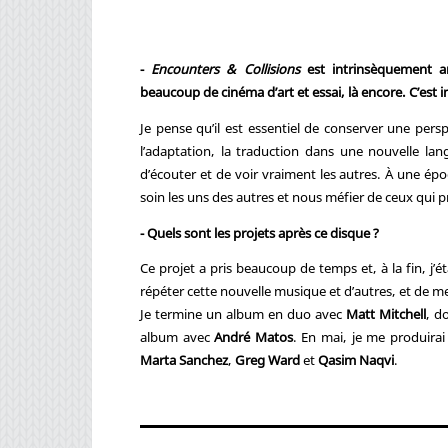
-
Encounters & Collisions
est intrinsèquement a
beaucoup de cinéma d’art et essai, là encore. C’est
Je pense qu’il est essentiel de conserver une per
l’adaptation, la traduction dans une nouvelle langu
d’écouter et de voir vraiment les autres. À une é
soin les uns des autres et nous méfier de ceux qui pr
- Quels sont les projets après ce disque ?
Ce projet a pris beaucoup de temps et, à la fin, j’é
répéter cette nouvelle musique et d’autres, et de m
Je termine un album en duo avec
Matt Mitchell
, d
album avec
André Matos
. En mai, je me produira
Marta Sanchez
,
Greg Ward
et
Qasim Naqvi
.