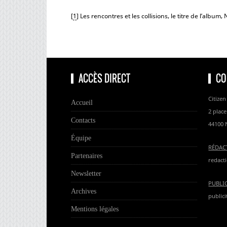
[
1
]
Les rencontres et les collisions, le titre de l’album,
ACCÈS DIRECT
CO
Citizen
Accueil
2 place
Contacts
44100 
Équipe
RÉDAC
Partenaires
redacti
Newsletter
PUBLI
Archives
publici
Mentions légales