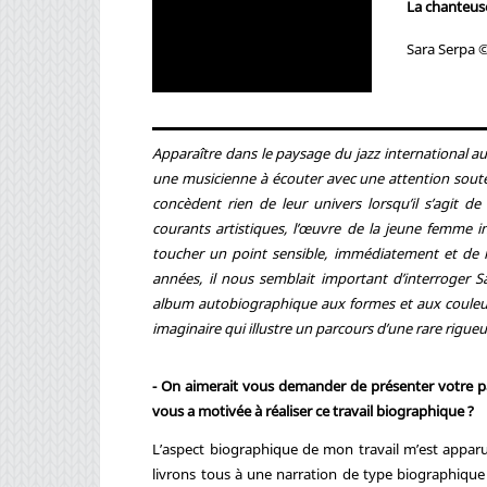
La chanteuse
Sara Serpa ©
Apparaître dans le paysage du jazz international 
une musicienne à écouter avec une attention souten
concèdent rien de leur univers lorsqu’il s’agit de
courants artistiques, l’œuvre de la jeune femme i
toucher un point sensible, immédiatement et de m
années, il nous semblait important d’interroger Sa
album autobiographique aux formes et aux couleur
imaginaire qui illustre un parcours d’une rare rigueu
- On aimerait vous demander de présenter votre pa
vous a motivée à réaliser ce travail biographique ?
L’aspect biographique de mon travail m’est appar
livrons tous à une narration de type biographique 