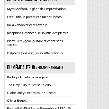
Myra Melford, le gène de l’improvisation
Fred Frith, le parcours d’un anti-héros
Kalia Vandever écrit l’avenir
Joséphine Besançon, le souffle des pierres
Pierre Tereygeol, guitare et chant sans
salsifis
Delphine Joussein, un souffle politique
DU MÊME AUTEUR :
FRANPI BARRIAUX
Rodrigo Amado, le navigateur
The Urge Trio // Live In Toledo
Globe Unity Orchestra // 50 Years
Olivier Benoit
Raphaël Malfliet Large Ensemble // LE10 18-