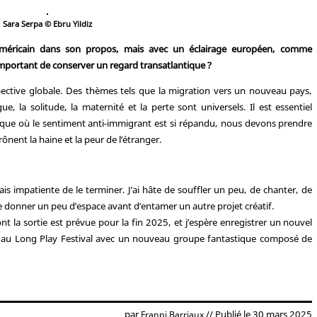
Sara Serpa © Ebru Yildiz
méricain dans son propos, mais avec un éclairage européen, comme
 important de conserver un regard transatlantique ?
spective globale. Des thèmes tels que la migration vers un nouveau pays,
e, la solitude, la maternité et la perte sont universels. Il est essentiel
poque où le sentiment anti-immigrant est si répandu, nous devons prendre
ônent la haine et la peur de l’étranger.
tais impatiente de le terminer. J’ai hâte de souffler un peu, de chanter, de
e donner un peu d’espace avant d’entamer un autre projet créatif.
ont la sortie est prévue pour la fin 2025, et j’espère enregistrer un nouvel
i au Long Play Festival avec un nouveau groupe fantastique composé de
par
// Publié le 30 mars 2025
Franpi Barriaux