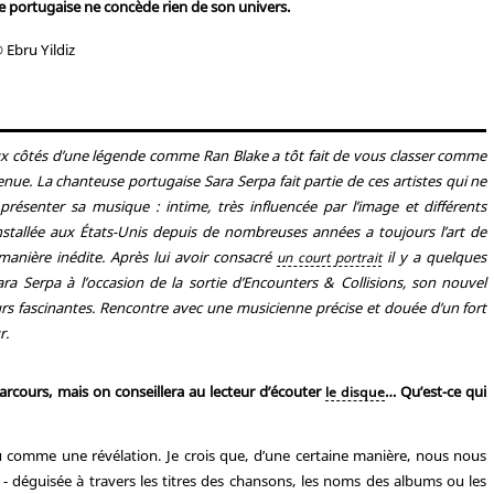
 portugaise ne concède rien de son univers.
 Ebru Yildiz
aux côtés d’une légende comme Ran Blake a tôt fait de vous classer comme
ue. La chanteuse portugaise Sara Serpa fait partie de ces artistes qui ne
 présenter sa musique : intime, très influencée par l’image et différents
nstallée aux États-Unis depuis de nombreuses années a toujours l’art de
anière inédite. Après lui avoir consacré
il y a quelques
un court portrait
ra Serpa à l’occasion de la sortie d’
Encounters & Collisions
, son nouvel
s fascinantes. Rencontre avec une musicienne précise et douée d’un fort
r.
rcours, mais on conseillera au lecteur d’écouter
… Qu’est-ce qui
le disque
u comme une révélation. Je crois que, d’une certaine manière, nous nous
- déguisée à travers les titres des chansons, les noms des albums ou les