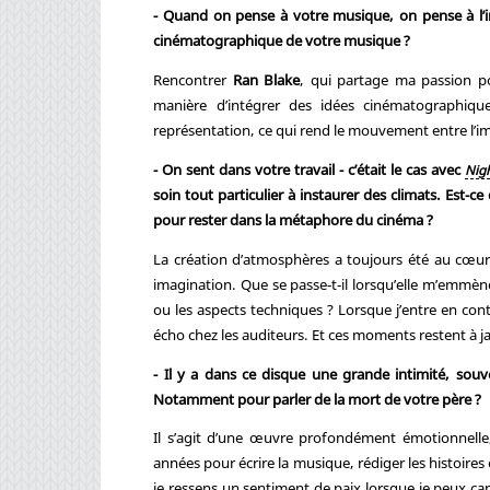
- Quand on pense à votre musique, on pense à l’im
cinématographique de votre musique ?
Rencontrer
Ran Blake
, qui partage ma passion po
manière d’intégrer des idées cinématographiq
représentation, ce qui rend le mouvement entre l’impr
- On sent dans votre travail - c’était le cas avec
Nigh
soin tout particulier à instaurer des climats. Est-c
pour rester dans la métaphore du cinéma ?
La création d’atmosphères a toujours été au cœu
imagination. Que se passe-t-il lorsqu’elle m’emmèn
ou les aspects techniques ? Lorsque j’entre en con
écho chez les auditeurs. Et ces moments restent à 
- Il y a dans ce disque une grande intimité, souve
Notamment pour parler de la mort de votre père ?
Il s’agit d’une œuvre profondément émotionnelle, 
années pour écrire la musique, rédiger les histoires e
je ressens un sentiment de paix lorsque je peux cana