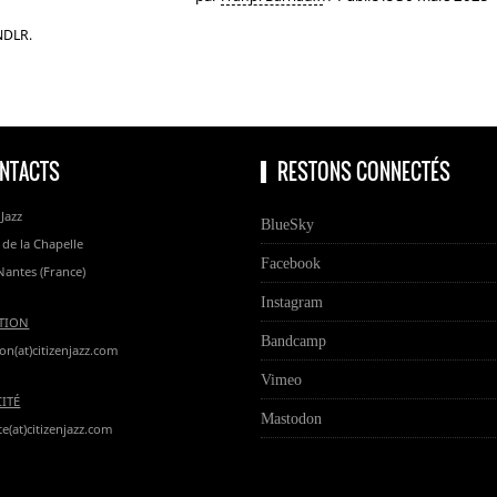
 NDLR.
NTACTS
RESTONS CONNECTÉS
 Jazz
BlueSky
 de la Chapelle
Facebook
Nantes (France)
Instagram
TION
Bandcamp
on(at)citizenjazz.com
Vimeo
CITÉ
Mastodon
te(at)citizenjazz.com