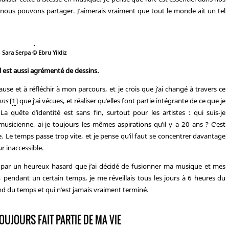
ue nous pouvons partager. J’aimerais vraiment que tout le monde ait un tel
Sara Serpa © Ebru Yildiz
Il est aussi agrémenté de dessins.
use et à réfléchir à mon parcours, et je crois que j’ai changé à travers ce
ons
[
1
]
que j’ai vécues, et réaliser qu’elles font partie intégrante de ce que je
a quête d’identité est sans fin, surtout pour les artistes : qui suis-je
sicienne, ai-je toujours les mêmes aspirations qu’il y a 20 ans ? C’est
lle. Le temps passe trop vite, et je pense qu’il faut se concentrer davantage
r inaccessible.
est par un heureux hasard que j’ai décidé de fusionner ma musique et mes
pendant un certain temps, je me réveillais tous les jours à 6 heures du
nd du temps et qui n’est jamais vraiment terminé.
TOUJOURS FAIT PARTIE DE MA VIE