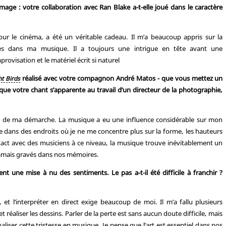
age : votre collaboration avec Ran Blake a-t-elle joué dans le caractère
ur le cinéma, a été un véritable cadeau. Il m’a beaucoup appris sur la
ues dans ma musique. Il a toujours une intrigue en tête avant une
ovisation et le matériel écrit si naturel
réalisé avec votre compagnon André Matos - que vous mettez un
t Birds
e que votre chant s’apparente au travail d’un directeur de la photographie,
r de ma démarche. La musique a eu une influence considérable sur mon
e dans des endroits où je ne me concentre plus sur la forme, les hauteurs
tact avec des musiciens à ce niveau, la musique trouve inévitablement un
jamais gravés dans nos mémoires.
nt une mise à nu des sentiments. Le pas a-t-il été difficile à franchir ?
et l’interpréter en direct exige beaucoup de moi. Il m’a fallu plusieurs
t réaliser les dessins. Parler de la perte est sans aucun doute difficile, mais
liser cette tristesse en musique. Je pense que l’art est essentiel dans nos