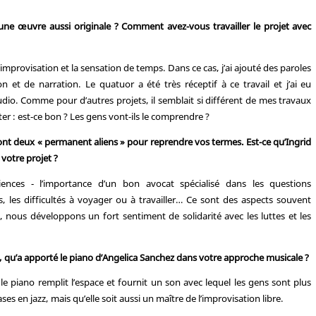
une œuvre aussi originale ? Comment avez-vous travailler le projet avec
 l’improvisation et la sensation de temps. Dans ce cas, j’ai ajouté des paroles
et de narration. Le quatuor a été très réceptif à ce travail et j’ai eu
tudio. Comme pour d’autres projets, il semblait si différent de mes travaux
r : est-ce bon ? Les gens vont-ils le comprendre ?
dont deux « permanent aliens » pour reprendre vos termes. Est-ce qu’Ingrid
votre projet ?
iences - l’importance d’un bon avocat spécialisé dans les questions
, les difficultés à voyager ou à travailler… Ce sont des aspects souvent
 nous développons un fort sentiment de solidarité avec les luttes et les
tué, qu’a apporté le piano d’Angelica Sanchez dans votre approche musicale ?
le piano remplit l’espace et fournit un son avec lequel les gens sont plus
bases en jazz, mais qu’elle soit aussi un maître de l’improvisation libre.