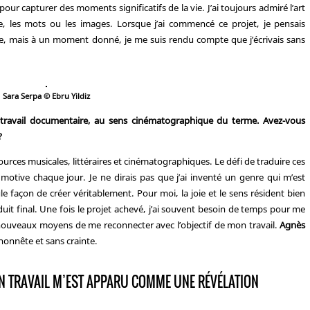
r capturer des moments significatifs de la vie. J’ai toujours admiré l’art
e, les mots ou les images. Lorsque j’ai commencé ce projet, je pensais
re, mais à un moment donné, je me suis rendu compte que j’écrivais sans
Sara Serpa © Ebru Yildiz
n travail documentaire, au sens cinématographique du terme. Avez-vous
?
ources musicales, littéraires et cinématographiques. Le défi de traduire ces
motive chaque jour. Je ne dirais pas que j’ai inventé un genre qui m’est
e façon de créer véritablement. Pour moi, la joie et le sens résident bien
uit final. Une fois le projet achevé, j’ai souvent besoin de temps pour me
nouveaux moyens de me reconnecter avec l’objectif de mon travail.
Agnès
honnête et sans crainte.
N TRAVAIL M’EST APPARU COMME UNE RÉVÉLATION