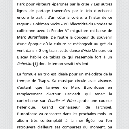
Park pour visiteurs épargnés par la crise ? Les autres
lignes de partage traversées par le trio durcissent
encore le trait : d’un côté la colère, à l’instar de ce
rageur « Goldman Sucks » où l’électricité du Rhodes se
collisionne avec la Fender VI mi-guitare mi basse de
Marc Buronfosse
. De l’autre la douceur du souvenir
d’une époque où la culture se mélangeait au gré du
vent dans « Giorgitsa », cette danse d’Asie Mineure où
Biscay habille de tablas ce qui ressemble fort à un
Rebetiko
[
1
]
dont le tempo serait très lent.
La formule en trio est idéale pour un mélodiste de la
trempe de Tsapis. Sa musique circule avec aisance,
d’autant que l’arrivée de Marc Buronfosse en
remplacement d’Arthur Decloedt qui tenait la
contrebasse sur
Charlie et Edna
ajoute une couleur
hellénique. Grand connaisseur de l’archipel,
Buronfosse va consacrer dans les prochains mois un
album très contemplatif à la mer Égée, où l’on
retrouvera d’ailleurs ses comparses du moment. Sa