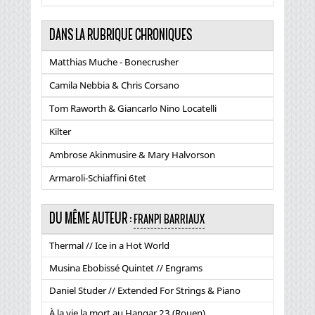
DANS LA RUBRIQUE CHRONIQUES
Matthias Muche - Bonecrusher
Camila Nebbia & Chris Corsano
Tom Raworth & Giancarlo Nino Locatelli
Kilter
Ambrose Akinmusire & Mary Halvorson
Armaroli-Schiaffini 6tet
DU MÊME AUTEUR :
FRANPI BARRIAUX
Thermal // Ice in a Hot World
Musina Ebobissé Quintet // Engrams
Daniel Studer // Extended For Strings & Piano
À la vie la mort au Hangar 23 (Rouen)