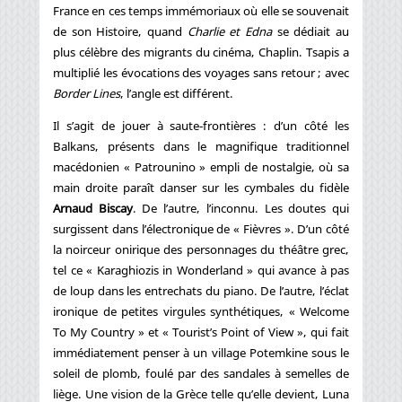
France en ces temps immémoriaux où elle se souvenait
de son Histoire, quand
Charlie et Edna
se dédiait au
plus célèbre des migrants du cinéma, Chaplin. Tsapis a
multiplié les évocations des voyages sans retour ; avec
Border Lines
, l’angle est différent.
Il s’agit de jouer à saute-frontières : d’un côté les
Balkans, présents dans le magnifique traditionnel
macédonien « Patrounino » empli de nostalgie, où sa
main droite paraît danser sur les cymbales du fidèle
Arnaud Biscay
. De l’autre, l’inconnu. Les doutes qui
surgissent dans l’électronique de « Fièvres ». D’un côté
la noirceur onirique des personnages du théâtre grec,
tel ce « Karaghiozis in Wonderland » qui avance à pas
de loup dans les entrechats du piano. De l’autre, l’éclat
ironique de petites virgules synthétiques, « Welcome
To My Country » et « Tourist’s Point of View », qui fait
immédiatement penser à un village Potemkine sous le
soleil de plomb, foulé par des sandales à semelles de
liège. Une vision de la Grèce telle qu’elle devient, Luna