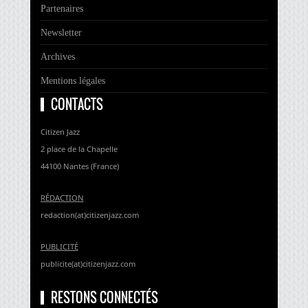
Partenaires
Newsletter
Archives
Mentions légales
CONTACTS
Citizen Jazz
2 place de la Chapelle
44100 Nantes (France)
RÉDACTION
redaction(at)citizenjazz.com
PUBLICITÉ
publicite(at)citizenjazz.com
RESTONS CONNECTÉS