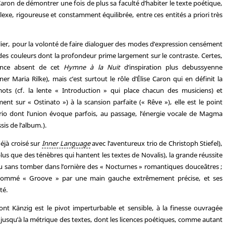
 Caron de démontrer une fois de plus sa faculté d’habiter le texte poétique,
exe, rigoureuse et constamment équilibrée, entre ces entités a priori très
ier, pour la volonté de faire dialoguer des modes d’expression censément
des couleurs dont la profondeur prime largement sur le contraste. Certes,
ance absent de cet
Hymne à la Nuit
d’inspiration plus debussyenne
Maria Rilke), mais c’est surtout le rôle d’Élise Caron qui en définit la
ts (cf. la lente « Introduction » qui place chacun des musiciens) et
t sur « Ostinato ») à la scansion parfaite (« Rêve »), elle est le point
trio dont l’union évoque parfois, au passage, l’énergie vocale de Magma
sis de l’album.).
déjà croisé sur
Inner Language
avec l’aventureux trio de Christoph Stiefel),
plus que des ténèbres qui hantent les textes de Novalis), la grande réussite
u sans tomber dans l’ornière des « Nocturnes » romantiques douceâtres ;
en nommé « Groove » par une main gauche extrêmement précise, et ses
té.
ont Känzig est le pivot imperturbable et sensible, à la finesse ouvragée
 jusqu’à la métrique des textes, dont les licences poétiques, comme autant