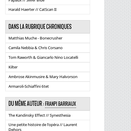
Papaux // Silver Blue
Harald Haerter // CatScan II
DANS LA RUBRIQUE CHRONIQUES
Matthias Muche - Bonecrusher
Camila Nebbia & Chris Corsano
Tom Raworth & Giancarlo Nino Locatelli
Kilter
Ambrose Akinmusire & Mary Halvorson
Armaroli-Schiaffini 6tet
DU MÊME AUTEUR :
FRANPI BARRIAUX
The Kandinsky Effect // Synesthesia
Une petite histoire de l’opéra // Laurent
Dehors