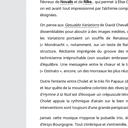
fiévreux de
Novalis
et de
Rilke
., qui permet à Élise
on est avant tout impressionné par l’alchimie compl
éloignées.
On pense aux
Gesualdo Variations
de David Chevall
dissemblables pour aboutir à des images inédites, 
les
Variations
portaient un souffle de Renaiss
(« Mondnacht », notamment, sur un texte de Rainer 
structure. Récitante imprégnée du groove des mo
technicienne irréprochable (son soudain embrasemen
d’équilibre. Une messagère entre le chœur et le 
(« Ostinato », encore, un des morceaux les plus réus
Outre l’entente entre Cholet et le très fin Papaux (
et leur quête de la mousseline coloriste des rêves (
d’
Hymne à la Nuit
est d’évoquer un crépuscule tén
Cholet appuie la rythmique d’airain sur le bi
interventions sont toujours d’une grande perspicaci
Jamais cette musique n’oppose le pulsatile trio, d
d’Arsys Bourgogne. Tout s’imbrique et s’entremêle,