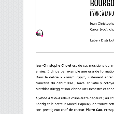
BOURGO
HYMNE À LA NU
Jean-Christophe
Caron (voc), c
Label / Distribu
Jean-Christophe Cholet
est de ces musiciens qui mu
envies. Il dirige par exemple une grande formatio
Dans le délicieux
French Touch
, justement enregi
française du début XXè ; Ravel et Satie y côtoy
Matthias Rüegg et son Vienna Art Orchestra et conc
Hymne à la nuit
relève d’une autre gageure ; au côt
Känzig et le batteur Marcel Papaux), on trouve cet
son prestigieux chef de chœur
Pierre Cao
. Presq