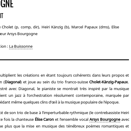
GNE
IT
 Cholet (p, comp, dir), Heiri Känzig (b), Marcel Papaux (dms), Elise
hœur Arsys Bourgogne
tion :
La Buissonne
ltiplient les créations en étant toujours cohérents dans leurs propos et
n (
Diagonal
) et joue au sein du trio franco-suisse
Cholet-Känzig-Papaux
.
stré avec Diagonal, le pianiste se montrait très inspiré par la musique
aient un jazz à l’orchestration résolument contemporaine, marquée par
édant même quelques clins d’œil à la musique populaire de l’époque.
é de son trio de base à l’imperturbable rythmique (le contrebassiste Heiri
te fois la chanteuse
Élise Caron
et l’ensemble vocal
Arsys Bourgogne
avec
ue plus que la mise en musique des ténébreux poèmes romantiques et