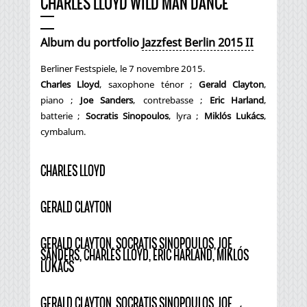
CHARLES LLOYD WILD MAN DANCE
Album du portfolio
Jazzfest Berlin 2015 II
Berliner Festspiele, le 7 novembre 2015.
Charles Lloyd
, saxophone ténor ;
Gerald Clayton
,
piano ;
Joe Sanders
, contrebasse ;
Eric Harland
,
batterie ;
Socratis Sinopoulos
, lyra ;
Miklós Lukács
,
cymbalum.
CHARLES LLOYD
GERALD CLAYTON
GERALD CLAYTON, SOCRATIS SINOPOULOS, JOE
SANDERS, CHARLES LLOYD, ERIC HARLAND, MIKLÓS
LUKÁCS
GERALD CLAYTON, SOCRATIS SINOPOULOS, JOE