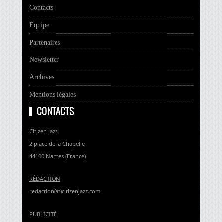
Contacts
Équipe
Partenaires
Newsletter
Archives
Mentions légales
CONTACTS
Citizen Jazz
2 place de la Chapelle
44100 Nantes (France)
RÉDACTION
redaction(at)citizenjazz.com
PUBLICITÉ