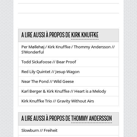
A LIRE AUSSI À PROPOS DE
KIRK KNUFFKE
Per Møllehøj / Kirk Knuffke / Thommy Andersson //
S’Wonderful
Todd Sickafoose // Bear Proof
Red Lily Quintet // Jesup Wagon
Near The Pond // Wild Geese
Karl Berger & Kirk Knuffke // Heart is a Melody
Kirk Knuffke Trio // Gravity Without Airs
A LIRE AUSSI À PROPOS DE
THOMMY ANDERSSON
Slowburn // Freiheit