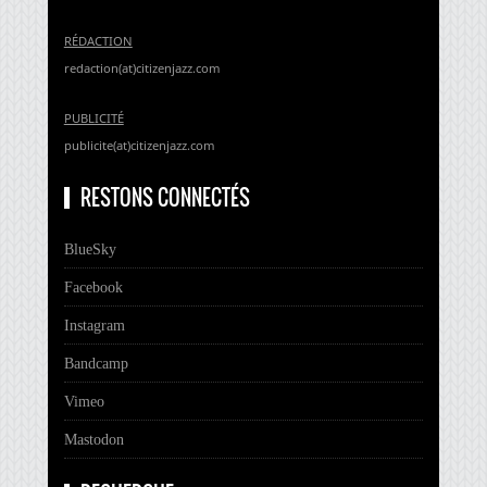
RÉDACTION
redaction(at)citizenjazz.com
PUBLICITÉ
publicite(at)citizenjazz.com
RESTONS CONNECTÉS
BlueSky
Facebook
Instagram
Bandcamp
Vimeo
Mastodon