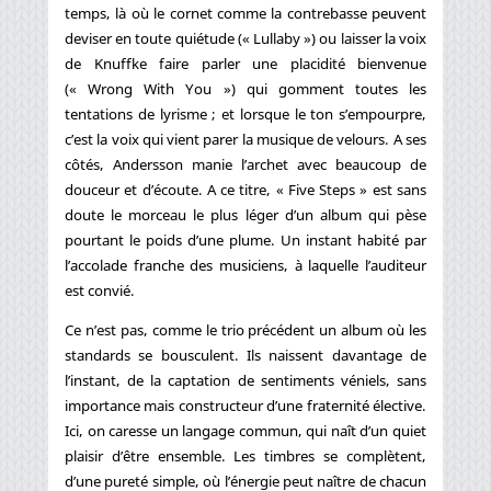
temps, là où le cornet comme la contrebasse peuvent
deviser en toute quiétude (« Lullaby ») ou laisser la voix
de Knuffke faire parler une placidité bienvenue
(« Wrong With You ») qui gomment toutes les
tentations de lyrisme ; et lorsque le ton s’empourpre,
c’est la voix qui vient parer la musique de velours. A ses
côtés, Andersson manie l’archet avec beaucoup de
douceur et d’écoute. A ce titre, « Five Steps » est sans
doute le morceau le plus léger d’un album qui pèse
pourtant le poids d’une plume. Un instant habité par
l’accolade franche des musiciens, à laquelle l’auditeur
est convié.
Ce n’est pas, comme le trio précédent un album où les
standards se bousculent. Ils naissent davantage de
l’instant, de la captation de sentiments véniels, sans
importance mais constructeur d’une fraternité élective.
Ici, on caresse un langage commun, qui naît d’un quiet
plaisir d’être ensemble. Les timbres se complètent,
d’une pureté simple, où l’énergie peut naître de chacun