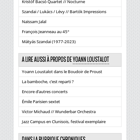
Kristóf Bacsó Quartet // Nocturne
Szandai / Lukács / Lévy // Bartók Impressions
Naïssam Jalal
François Jeanneau au 45°
Mátyás Szandai (1977-2023)
A LIRE AUSSI À PROPOS DE
YOANN LOUSTALOT
Yoann Loustalot dans le Boudoir de Proust
La bamboche, c’est reparti ?
Encore d’autres concerts
Émile Parisien sextet
Victor Michaud // Wunderbar Orchestra
Jazz Campus en Clunisois, festival exemplaire
DANS LA RUBRIQUE CHRONIQUES