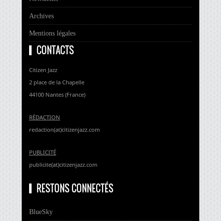
Archives
Mentions légales
CONTACTS
Citizen Jazz
2 place de la Chapelle
44100 Nantes (France)
RÉDACTION
redaction(at)citizenjazz.com
PUBLICITÉ
publicite(at)citizenjazz.com
RESTONS CONNECTÉS
BlueSky