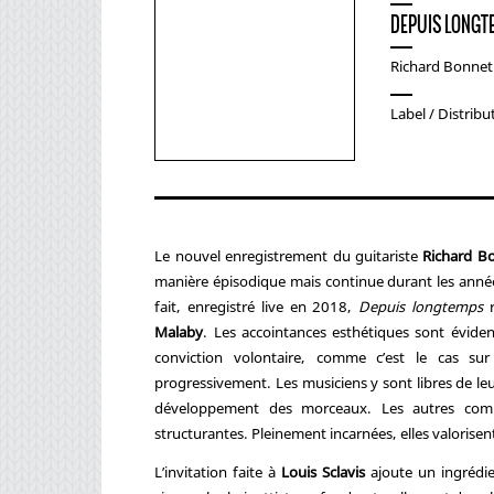
DEPUIS LONGT
Richard Bonnet (
Label / Distribu
Le nouvel enregistrement du guitariste
Richard B
manière épisodique mais continue durant les année
fait, enregistré live en 2018,
Depuis longtemps
r
Malaby
. Les accointances esthétiques sont éviden
conviction volontaire, comme c’est le cas su
progressivement. Les musiciens y sont libres de le
développement des morceaux. Les autres compos
structurantes. Pleinement incarnées, elles valorisen
L’invitation faite à
Louis Sclavis
ajoute un ingrédie