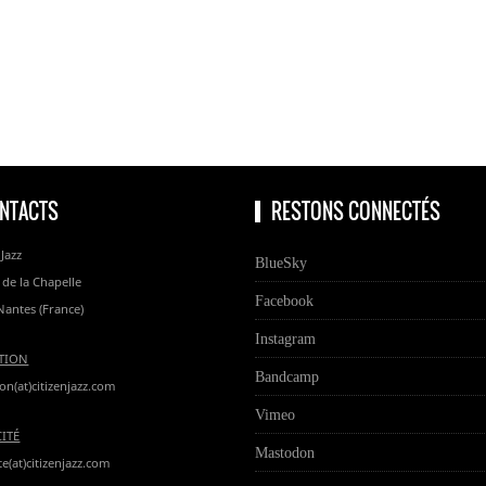
NTACTS
RESTONS CONNECTÉS
 Jazz
BlueSky
 de la Chapelle
Facebook
Nantes (France)
Instagram
TION
Bandcamp
on(at)citizenjazz.com
Vimeo
CITÉ
Mastodon
te(at)citizenjazz.com