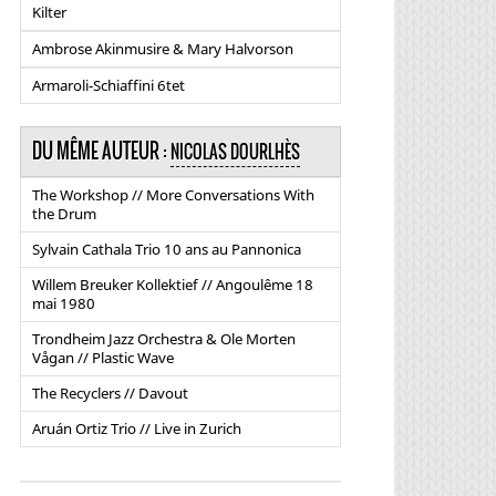
Kilter
Ambrose Akinmusire & Mary Halvorson
Armaroli-Schiaffini 6tet
DU MÊME AUTEUR :
NICOLAS DOURLHÈS
The Workshop // More Conversations With
the Drum
Sylvain Cathala Trio 10 ans au Pannonica
Willem Breuker Kollektief // Angoulême 18
mai 1980
Trondheim Jazz Orchestra & Ole Morten
Vågan // Plastic Wave
The Recyclers // Davout
Aruán Ortiz Trio // Live in Zurich