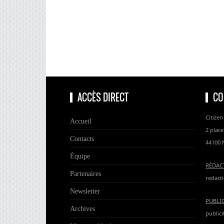
ACCÈS DIRECT
CO
Citizen
Accueil
2 place
Contacts
44100 
Équipe
RÉDAC
Partenaires
redacti
Newsletter
PUBLI
Archives
publici