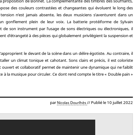
s la proposition de Bonnet. La complémentarité des timbres des soufflants,
pose des couleurs contrastées et changeantes qui évoluent le long des
tension n’est jamais absente, les deux musiciens s’aventurent dans un
n gonflement plein de leur voix. La batterie protéiforme de Sylvain
set de son instrument par l’usage de sons électriques ou électroniques, il
ent d’étrangeté à des pièces qui globalement privilégient la suspension et
’approprient le devant de la scène dans un délire égotiste. Au contraire, il
aller un climat tonique et cahotant. Sons clairs et précis, il est coloriste
t ouvert et collaboratif permet de maintenir une dynamique qui ne faiblit
ce à la musique pour circuler. Ce dont rend compte le titre « Double pain »
par
// Publié le 10 juillet 2022
Nicolas Dourlhès