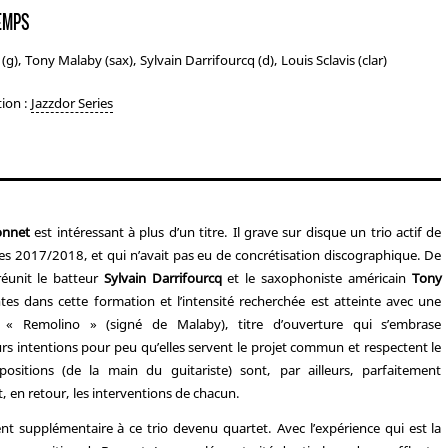
EMPS
g), Tony Malaby (sax), Sylvain Darrifourcq (d), Louis Sclavis (clar)
tion :
Jazzdor Series
onnet
est intéressant à plus d’un titre. Il grave sur disque un trio actif de
s 2017/2018, et qui n’avait pas eu de concrétisation discographique. De
éunit le batteur
Sylvain Darrifourcq
et le saxophoniste américain
Tony
tes dans cette formation et l’intensité recherchée est atteinte avec une
r « Remolino » (signé de Malaby), titre d’ouverture qui s’embrase
urs intentions pour peu qu’elles servent le projet commun et respectent le
itions (de la main du guitariste) sont, par ailleurs, parfaitement
t, en retour, les interventions de chacun.
nt supplémentaire à ce trio devenu quartet. Avec l’expérience qui est la