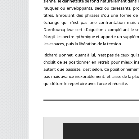
sienne, le clarinettiste se fond naturellement dan
rauques ou enveloppants, secs ou caressants, pro
titres. Enroulant des phrases d’où une forme de 
échange qui n’est pas une confrontation mais u
Darrifourcq leur sert d’aiguillon ; complétant le 
élargit le spectre rythmique et apporte un supplém
les espaces, puis la libération de la tension.
Richard Bonnet, quant à lui, n’est pas de ceux qui s
choisit de se positionner en retrait pour mieux inst
autant que bassiste, c’est selon. Ce positionnemen
pas mais avance inexorablement, et laisse de la pla
qui clôture le répertoire avec force et réussite.